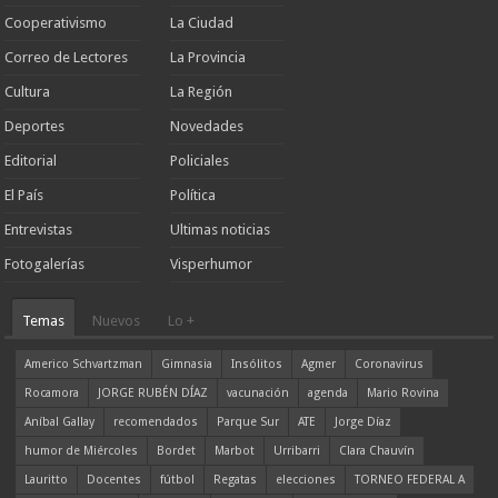
Cooperativismo
La Ciudad
Correo de Lectores
La Provincia
Cultura
La Región
Deportes
Novedades
Editorial
Policiales
El País
Política
Entrevistas
Ultimas noticias
Fotogalerías
Visperhumor
Temas
Nuevos
Lo +
Americo Schvartzman
Gimnasia
Insólitos
Agmer
Coronavirus
Rocamora
JORGE RUBÉN DÍAZ
vacunación
agenda
Mario Rovina
Aníbal Gallay
recomendados
Parque Sur
ATE
Jorge Díaz
humor de Miércoles
Bordet
Marbot
Urribarri
Clara Chauvín
Lauritto
Docentes
fútbol
Regatas
elecciones
TORNEO FEDERAL A