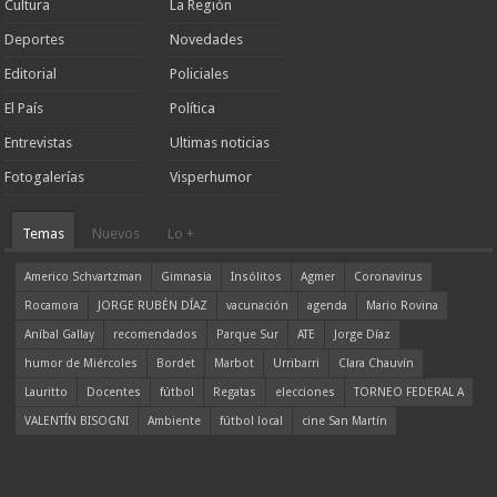
Cultura
La Región
Deportes
Novedades
Editorial
Policiales
El País
Política
Entrevistas
Ultimas noticias
Fotogalerías
Visperhumor
Temas
Nuevos
Lo +
Americo Schvartzman
Gimnasia
Insólitos
Agmer
Coronavirus
Rocamora
JORGE RUBÉN DÍAZ
vacunación
agenda
Mario Rovina
Aníbal Gallay
recomendados
Parque Sur
ATE
Jorge Díaz
humor de Miércoles
Bordet
Marbot
Urribarri
Clara Chauvín
Lauritto
Docentes
fútbol
Regatas
elecciones
TORNEO FEDERAL A
VALENTÍN BISOGNI
Ambiente
fútbol local
cine San Martín