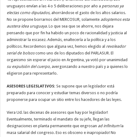
uruguayos envían a las 4 o 5 deliberaciones por año a
personas ya
electas como diputados,
ahorrándose el gasto de los altos salarios.
No se propone borrarnos del MERCOSUR, solamente
adoptemos esta
austera idea uruguaya.
Lo que sea que se ahorre, nos dejara
pensando que por fin ha habido un poco de racionalidad y justicia al
administrar la escasez. Además, enaltecería a la política y a los
políticos. Recordemos que alguna vez, hemos elegido al
revoleador
serial de bolsos
como uno de los diputados del PARLASUR. El
organismo sin esperar el juicio en Argentina, ya votó por unanimidad
su expulsión del cuerpo,
avergonzando a nuestro país y a quienes lo
eligieron para representarlo.
ASESORES LEGISLATIVOS:
Se supone que un legislador está
preparado para conocer y estudiar temas diversos o no podría
proponerse para ocupar un sitio entre los hacedores de las leyes.
Viera Ud. las decenas de asesores que hay por legislador!
Eventualmente, terminado el mandato de su jefe, llegan las
designaciones en planta permanente que engrosan
ad infinitum
la
masa salarial del congreso. Eso es obsceno e inapropiado! No