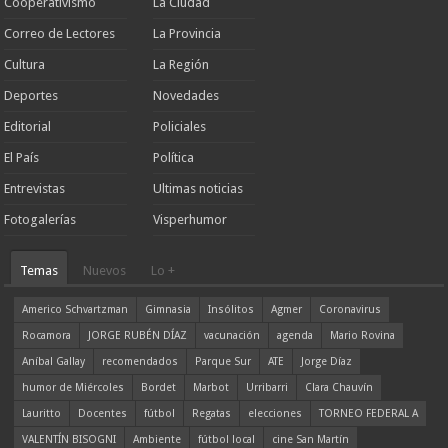
Cooperativismo
La Ciudad
Correo de Lectores
La Provincia
Cultura
La Región
Deportes
Novedades
Editorial
Policiales
El País
Política
Entrevistas
Ultimas noticias
Fotogalerías
Visperhumor
Temas
Nuevos
Lo +
Americo Schvartzman
Gimnasia
Insólitos
Agmer
Coronavirus
Rocamora
JORGE RUBÉN DÍAZ
vacunación
agenda
Mario Rovina
Aníbal Gallay
recomendados
Parque Sur
ATE
Jorge Díaz
humor de Miércoles
Bordet
Marbot
Urribarri
Clara Chauvín
Lauritto
Docentes
fútbol
Regatas
elecciones
TORNEO FEDERAL A
VALENTÍN BISOGNI
Ambiente
fútbol local
cine San Martín