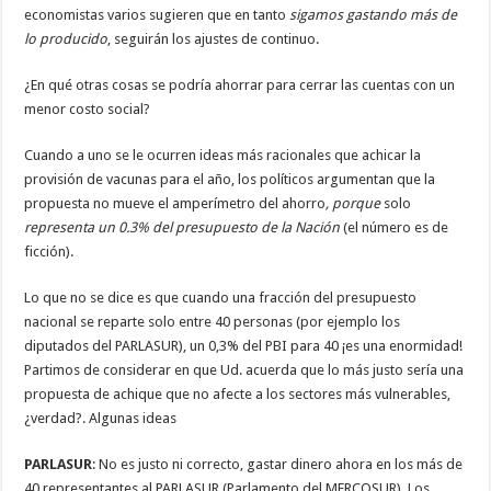
economistas varios sugieren que en tanto
sigamos gastando más de
lo producido
, seguirán los ajustes de continuo.
¿En qué otras cosas se podría ahorrar para cerrar las cuentas con un
menor costo social?
Cuando a uno se le ocurren ideas más racionales que achicar la
provisión de vacunas para el año, los políticos argumentan que la
propuesta no mueve el amperímetro del ahorro
, porque
solo
representa un 0.3% del presupuesto de la Nación
(el número es de
ficción).
Lo que no se dice es que cuando una fracción del presupuesto
nacional
se
reparte solo entre 40 personas (por ejemplo los
diputados del PARLASUR), un 0,3% del PBI para 40 ¡es una enormidad!
Partimos de considerar en que Ud. acuerda que lo más justo sería una
propuesta de achique que no afecte a los sectores más vulnerables,
¿verdad?. Algunas ideas
PARLASUR
: No es justo ni correcto, gastar dinero ahora en los más de
40 representantes al PARLASUR (Parlamento del MERCOSUR). Los