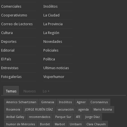
Comerciales
Insólitos
Cooperativismo
La Ciudad
Correo de Lectores
La Provincia
Cultura
La Región
Deportes
Novedades
Editorial
Policiales
El País
Política
Entrevistas
Ultimas noticias
Fotogalerías
Visperhumor
Temas
Nuevos
Lo +
Americo Schvartzman
Gimnasia
Insólitos
Agmer
Coronavirus
Rocamora
JORGE RUBÉN DÍAZ
vacunación
agenda
Mario Rovina
Aníbal Gallay
recomendados
Parque Sur
ATE
Jorge Díaz
humor de Miércoles
Bordet
Marbot
Urribarri
Clara Chauvín