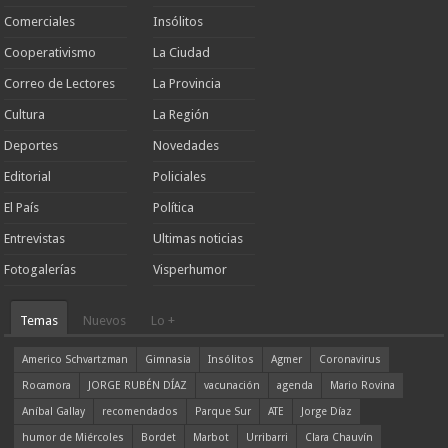
Comerciales
Insólitos
Cooperativismo
La Ciudad
Correo de Lectores
La Provincia
Cultura
La Región
Deportes
Novedades
Editorial
Policiales
El País
Política
Entrevistas
Ultimas noticias
Fotogalerías
Visperhumor
Temas
Nuevos
Lo +
Americo Schvartzman
Gimnasia
Insólitos
Agmer
Coronavirus
Rocamora
JORGE RUBÉN DÍAZ
vacunación
agenda
Mario Rovina
Aníbal Gallay
recomendados
Parque Sur
ATE
Jorge Díaz
humor de Miércoles
Bordet
Marbot
Urribarri
Clara Chauvín