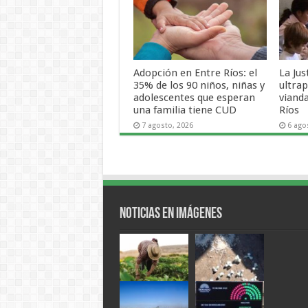
Adopción en Entre Ríos: el
La Jus
35% de los 90 niños, niñas y
ultra
adolescentes que esperan
viand
una familia tiene CUD
Ríos
7 agosto, 2026
6 ago
Noticias en Imágenes