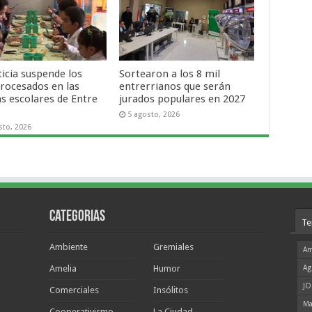
ticia suspende los
Sortearon a los 8 mil
procesados en las
entrerrianos que serán
as escolares de Entre
jurados populares en 2027
5 agosto, 2026
sto, 2026
Categorias
Te
Ambiente
Gremiales
Am
Amelia
Humor
Ag
JO
Comerciales
Insólitos
Ma
Cooperativismo
La Ciudad