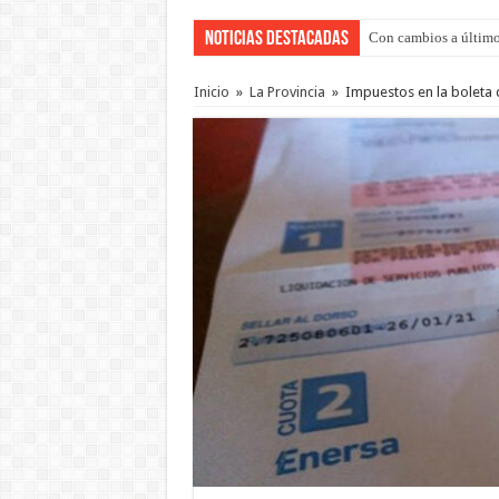
Noticias Destacadas
Con cambios a último
Adopción en Entre Río
Inicio
»
La Provincia
»
Impuestos en la boleta 