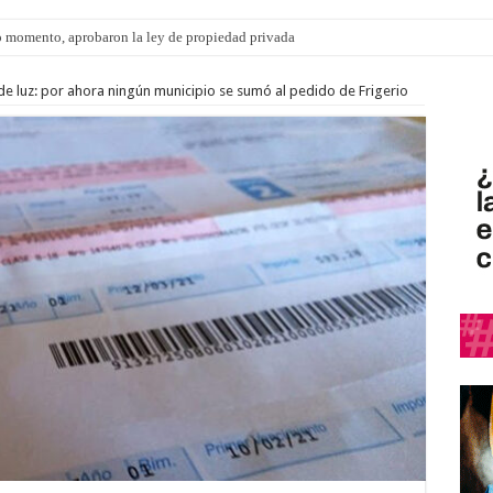
 momento, aprobaron la ley de propiedad privada
s: el 35% de los 90 niños, niñas y adolescentes que esperan una familia tiene CU
de luz: por ahora ningún municipio se sumó al pedido de Frigerio