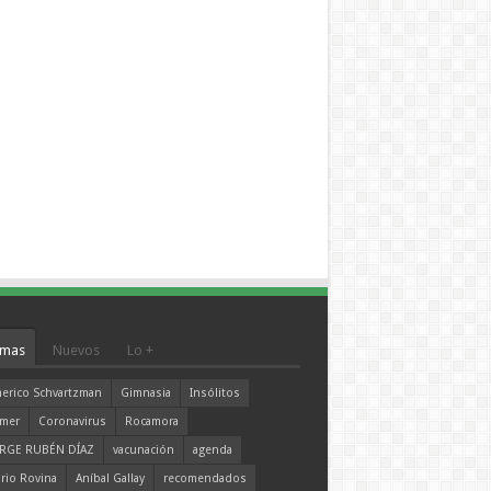
mas
Nuevos
Lo +
erico Schvartzman
Gimnasia
Insólitos
mer
Coronavirus
Rocamora
RGE RUBÉN DÍAZ
vacunación
agenda
rio Rovina
Aníbal Gallay
recomendados