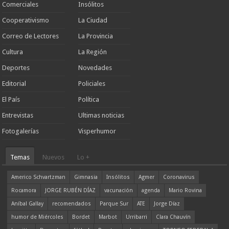
Comerciales
Insólitos
Cooperativismo
La Ciudad
Correo de Lectores
La Provincia
Cultura
La Región
Deportes
Novedades
Editorial
Policiales
El País
Política
Entrevistas
Ultimas noticias
Fotogalerías
Visperhumor
Temas
Nuevos
Lo +
Americo Schvartzman
Gimnasia
Insólitos
Agmer
Coronavirus
Rocamora
JORGE RUBÉN DÍAZ
vacunación
agenda
Mario Rovina
Aníbal Gallay
recomendados
Parque Sur
ATE
Jorge Díaz
humor de Miércoles
Bordet
Marbot
Urribarri
Clara Chauvín