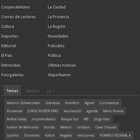
Cooperativismo
La Ciudad
Correo de Lectores
La Provincia
Cultura
La Región
Deportes
Novedades
Editorial
Policiales
El País
Política
Entrevistas
Ultimas noticias
Fotogalerías
Visperhumor
Temas
Nuevos
Lo +
Americo Schvartzman
Gimnasia
Insólitos
Agmer
Coronavirus
Rocamora
JORGE RUBÉN DÍAZ
vacunación
agenda
Mario Rovina
Aníbal Gallay
recomendados
Parque Sur
ATE
Jorge Díaz
humor de Miércoles
Bordet
Marbot
Urribarri
Clara Chauvín
Lauritto
Docentes
fútbol
Regatas
elecciones
TORNEO FEDERAL A