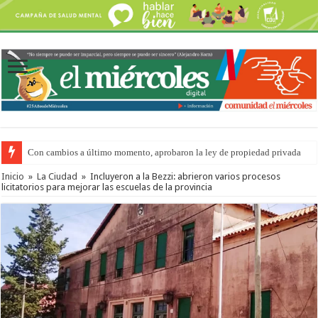
Con cambios a último momento, aprobaron la ley de propiedad privada
Del viernes 7 al domingo 9 de agosto: la agenda ¿A dónde ir? para este find
Inicio
»
La Ciudad
»
Incluyeron a la Bezzi: abrieron varios procesos
licitatorios para mejorar las escuelas de la provincia