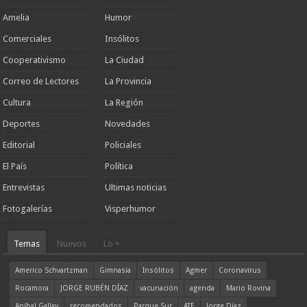
Amelia
Humor
Comerciales
Insólitos
Cooperativismo
La Ciudad
Correo de Lectores
La Provincia
Cultura
La Región
Deportes
Novedades
Editorial
Policiales
El País
Política
Entrevistas
Ultimas noticias
Fotogalerías
Visperhumor
Temas
Nuevos
Lo +
Americo Schvartzman
Gimnasia
Insólitos
Agmer
Coronavirus
Rocamora
JORGE RUBÉN DÍAZ
vacunación
agenda
Mario Rovina
Aníbal Gallay
recomendados
Parque Sur
ATE
Jorge Díaz