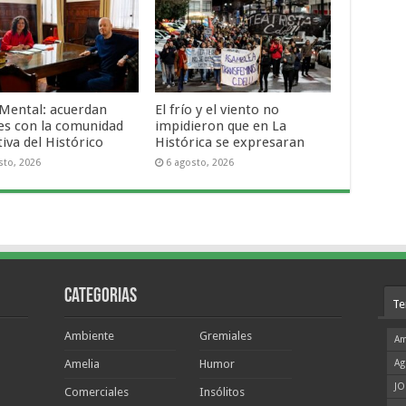
 Mental: acuerdan
El frío y el viento no
es con la comunidad
impidieron que en La
iva del Histórico
Histórica se expresaran
sto, 2026
6 agosto, 2026
Categorias
Te
Ambiente
Gremiales
Am
Amelia
Humor
Ag
JO
Comerciales
Insólitos