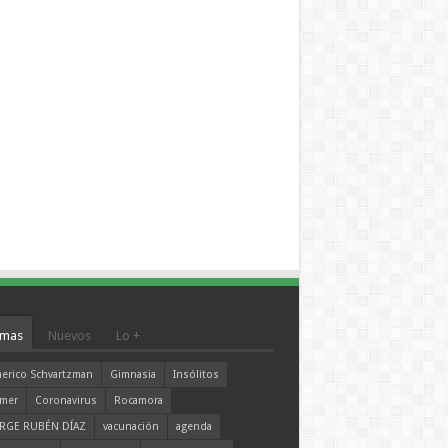
mas
Nuevos
Lo +
erico Schvartzman
Gimnasia
Insólitos
mer
Coronavirus
Rocamora
RGE RUBÉN DÍAZ
vacunación
agenda