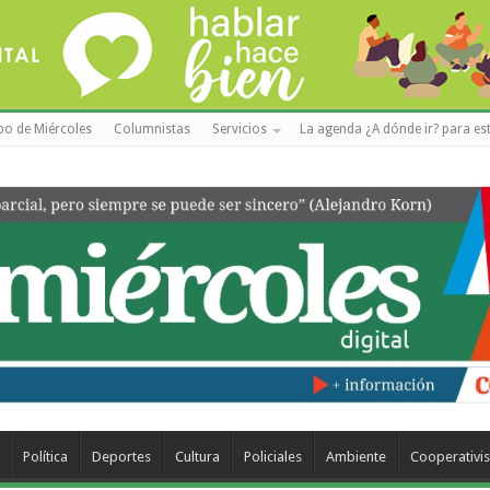
po de Miércoles
Columnistas
Servicios
La agenda ¿A dónde ir? para est
Política
Deportes
Cultura
Policiales
Ambiente
Cooperativi