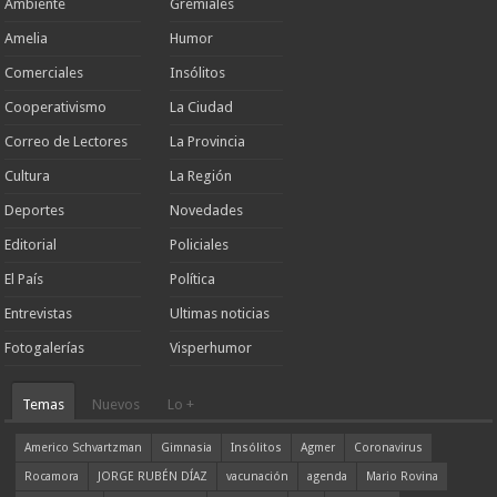
Ambiente
Gremiales
Amelia
Humor
Comerciales
Insólitos
Cooperativismo
La Ciudad
Correo de Lectores
La Provincia
Cultura
La Región
Deportes
Novedades
Editorial
Policiales
El País
Política
Entrevistas
Ultimas noticias
Fotogalerías
Visperhumor
Temas
Nuevos
Lo +
Americo Schvartzman
Gimnasia
Insólitos
Agmer
Coronavirus
Rocamora
JORGE RUBÉN DÍAZ
vacunación
agenda
Mario Rovina