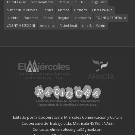
Aníbal Gallay
recomendados
Parque Sur
ATE
Jorge Díaz
humor de Miércoles
Bordet
Marbot
Urribarri
Clara Chauvín
Lauritto
Docentes
fútbol
Regatas
elecciones
TORNEO FEDERAL A
VALENTÍN BISOGNI
Ambiente
fútbol local
cine San Martín
Editado por la Cooperativa El Miércoles Comunicación y Cultura
Cooperativa de Trabajo Ltda. Matrícula 45196. INAES.
Contacto: elmiercolesdigital@gmail.com