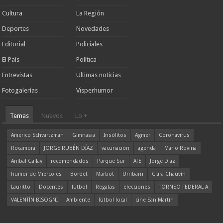
Cultura
La Región
Deportes
Novedades
Editorial
Policiales
El País
Política
Entrevistas
Ultimas noticias
Fotogalerías
Visperhumor
Temas
Nuevos
Lo +
Americo Schvartzman
Gimnasia
Insólitos
Agmer
Coronavirus
Rocamora
JORGE RUBÉN DÍAZ
vacunación
agenda
Mario Rovina
Aníbal Gallay
recomendados
Parque Sur
ATE
Jorge Díaz
humor de Miércoles
Bordet
Marbot
Urribarri
Clara Chauvín
Lauritto
Docentes
fútbol
Regatas
elecciones
TORNEO FEDERAL A
VALENTÍN BISOGNI
Ambiente
fútbol local
cine San Martín