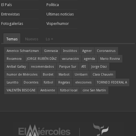
El País
Política
Entrevistas
Ultimas noticias
Fotogalerías
Visperhumor
Temas
Nuevos
Lo +
Americo Schvartzman
Gimnasia
Insólitos
Agmer
Coronavirus
Rocamora
JORGE RUBÉN DÍAZ
vacunación
agenda
Mario Rovina
Aníbal Gallay
recomendados
Parque Sur
ATE
Jorge Díaz
humor de Miércoles
Bordet
Marbot
Urribarri
Clara Chauvín
Lauritto
Docentes
fútbol
Regatas
elecciones
TORNEO FEDERAL A
VALENTÍN BISOGNI
Ambiente
fútbol local
cine San Martín