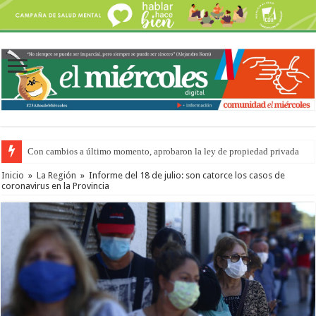
Con cambios a último momento, aprobaron la ley de propiedad privada
Inicio
»
La Región
»
Informe del 18 de julio: son catorce los casos de
coronavirus en la Provincia