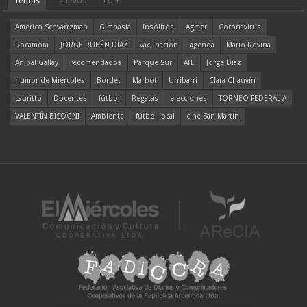
Temas
Nuevos
Lo +
Americo Schvartzman
Gimnasia
Insólitos
Agmer
Coronavirus
Rocamora
JORGE RUBÉN DÍAZ
vacunación
agenda
Mario Rovina
Aníbal Gallay
recomendados
Parque Sur
ATE
Jorge Díaz
humor de Miércoles
Bordet
Marbot
Urribarri
Clara Chauvín
Lauritto
Docentes
fútbol
Regatas
elecciones
TORNEO FEDERAL A
VALENTÍN BISOGNI
Ambiente
fútbol local
cine San Martín