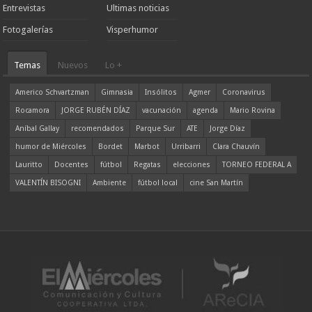
Entrevistas
Ultimas noticias
Fotogalerías
Visperhumor
Temas
Nuevos
Lo +
Americo Schvartzman
Gimnasia
Insólitos
Agmer
Coronavirus
Rocamora
JORGE RUBÉN DÍAZ
vacunación
agenda
Mario Rovina
Aníbal Gallay
recomendados
Parque Sur
ATE
Jorge Díaz
humor de Miércoles
Bordet
Marbot
Urribarri
Clara Chauvín
Lauritto
Docentes
fútbol
Regatas
elecciones
TORNEO FEDERAL A
VALENTÍN BISOGNI
Ambiente
fútbol local
cine San Martín