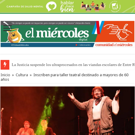
La Justicia suspende los ultraprocesados en las viandas escolares de Entre 
Se presentará la obra “La Runfla de los Macanos”
Inicio
»
Cultura
»
Inscriben para taller teatral destinado a mayores de 60
años