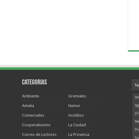
Categorias
Te
Ambiente
Gremiales
Am
Amelia
Humor
Ag
JO
Comerciales
Insólitos
Ma
Cooperativismo
La Ciudad
Pa
Correo de Lectores
La Provincia
hu