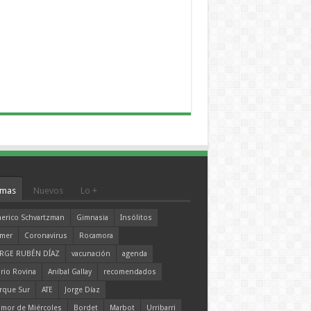
mas
Nuevos
Lo +
erico Schvartzman
Gimnasia
Insólitos
mer
Coronavirus
Rocamora
RGE RUBÉN DÍAZ
vacunación
agenda
rio Rovina
Aníbal Gallay
recomendados
rque Sur
ATE
Jorge Díaz
mor de Miércoles
Bordet
Marbot
Urribarri