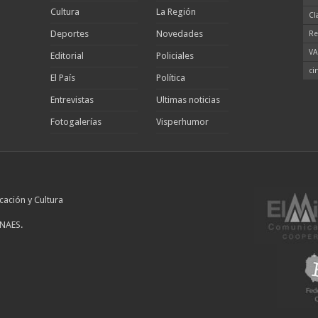
Cultura
La Región
Cl
Deportes
Novedades
Re
VA
Editorial
Policiales
ci
El País
Política
Entrevistas
Ultimas noticias
Fotogalerías
Visperhumor
cación y Cultura
INAES.