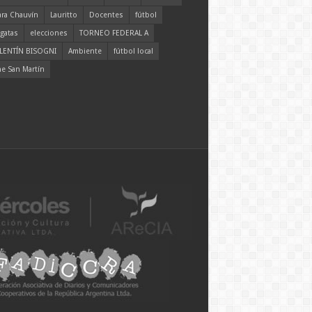
ara Chauvín
Lauritto
Docentes
fútbol
gatas
elecciones
TORNEO FEDERAL A
LENTÍN BISOGNI
Ambiente
fútbol local
ne San Martín