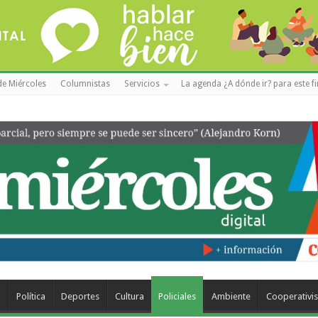
de Miércoles
Columnistas
Servicios
La agenda ¿A dónde ir? para este f
a
Política
Deportes
Cultura
Policiales
Ambiente
Cooperativi