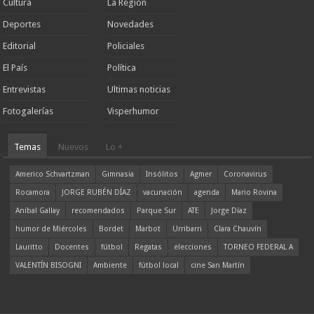
Cultura
La Región
Deportes
Novedades
Editorial
Policiales
El País
Política
Entrevistas
Ultimas noticias
Fotogalerías
Visperhumor
Temas
Nuevos
Lo +
Americo Schvartzman
Gimnasia
Insólitos
Agmer
Coronavirus
Rocamora
JORGE RUBÉN DÍAZ
vacunación
agenda
Mario Rovina
Aníbal Gallay
recomendados
Parque Sur
ATE
Jorge Díaz
humor de Miércoles
Bordet
Marbot
Urribarri
Clara Chauvín
Lauritto
Docentes
fútbol
Regatas
elecciones
TORNEO FEDERAL A
VALENTÍN BISOGNI
Ambiente
fútbol local
cine San Martín