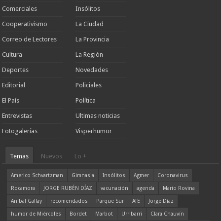
Comerciales
Insólitos
Cooperativismo
La Ciudad
Correo de Lectores
La Provincia
Cultura
La Región
Deportes
Novedades
Editorial
Policiales
El País
Política
Entrevistas
Ultimas noticias
Fotogalerías
Visperhumor
Temas
Nuevos
Lo +
Americo Schvartzman
Gimnasia
Insólitos
Agmer
Coronavirus
Rocamora
JORGE RUBÉN DÍAZ
vacunación
agenda
Mario Rovina
Aníbal Gallay
recomendados
Parque Sur
ATE
Jorge Díaz
humor de Miércoles
Bordet
Marbot
Urribarri
Clara Chauvín