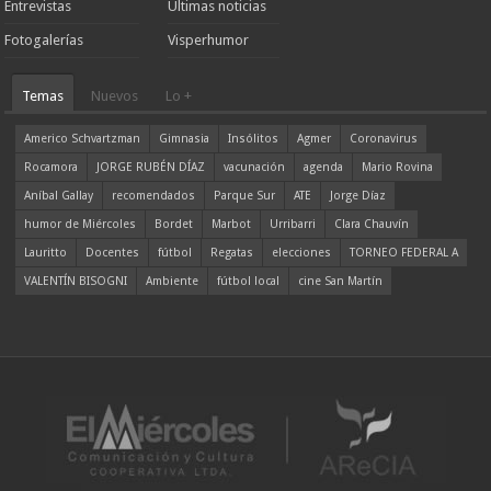
Entrevistas
Ultimas noticias
Fotogalerías
Visperhumor
Temas
Nuevos
Lo +
Americo Schvartzman
Gimnasia
Insólitos
Agmer
Coronavirus
Rocamora
JORGE RUBÉN DÍAZ
vacunación
agenda
Mario Rovina
Aníbal Gallay
recomendados
Parque Sur
ATE
Jorge Díaz
humor de Miércoles
Bordet
Marbot
Urribarri
Clara Chauvín
Lauritto
Docentes
fútbol
Regatas
elecciones
TORNEO FEDERAL A
VALENTÍN BISOGNI
Ambiente
fútbol local
cine San Martín