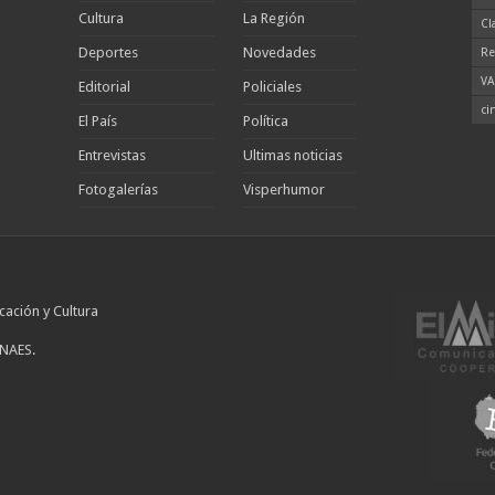
Cultura
La Región
Cl
Deportes
Novedades
Re
VA
Editorial
Policiales
ci
El País
Política
Entrevistas
Ultimas noticias
Fotogalerías
Visperhumor
cación y Cultura
INAES.