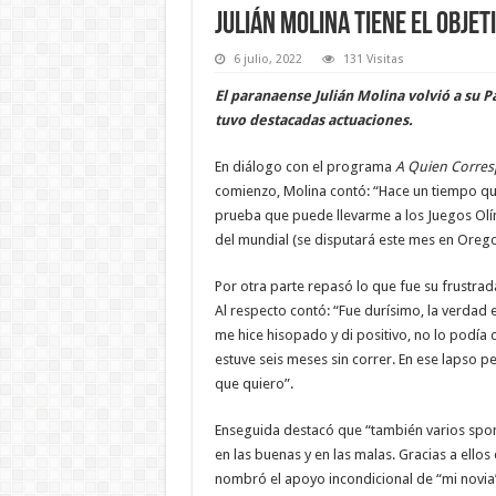
Julián Molina tiene el objet
6 julio, 2022
131 Visitas
El paranaense Julián Molina volvió a su 
tuvo destacadas actuaciones.
En diálogo con el programa
A Quien Corre
comienzo, Molina contó: “Hace un tiempo que
prueba que puede llevarme a los Juegos Olí
del mundial (se disputará este mes en Oregon
Por otra parte repasó lo que fue su frustr
Al respecto contó: “Fue durísimo, la verdad 
me hice hisopado y di positivo, no lo podía 
estuve seis meses sin correr. En ese lapso p
que quiero”.
Enseguida destacó que “también varios spo
en las buenas y en las malas. Gracias a ellos
nombró el apoyo incondicional de “mi novia