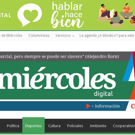
 de Miércoles
Columnistas
Servicios
La agenda ¿A dónde ir? para este 
a
Política
Deportes
Cultura
Policiales
Ambiente
Cooperativi