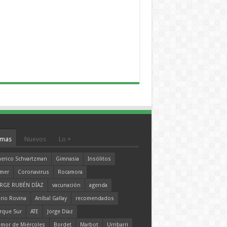
mas
Nuevos
Lo +
erico Schvartzman
Gimnasia
Insólitos
mer
Coronavirus
Rocamora
RGE RUBÉN DÍAZ
vacunación
agenda
rio Rovina
Aníbal Gallay
recomendados
rque Sur
ATE
Jorge Díaz
mor de Miércoles
Bordet
Marbot
Urribarri