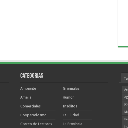
Categorias
Te
Ambiente
Gremiales
Am
Amelia
Humor
Ag
JO
Comerciales
Insólitos
Ma
Cooperativismo
La Ciudad
Pa
Correo de Lectores
La Provincia
hu