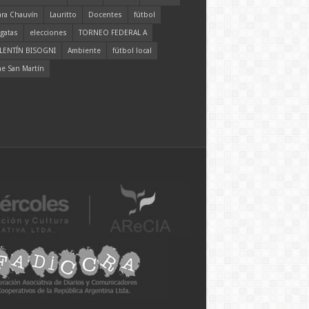
ara Chauvín
Lauritto
Docentes
fútbol
gatas
elecciones
TORNEO FEDERAL A
LENTÍN BISOGNI
Ambiente
fútbol local
ne San Martín