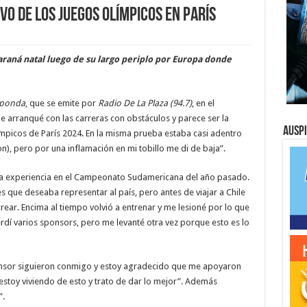
ivo de los Juegos Olímpicos en París
Paraná natal luego de su largo periplo por Europa donde
sponda
, que se emite por
Radio De La Plaza (94.7)
, en el
 arranqué con las carreras con obstáculos y parece ser la
Ausp
mpicos de París 2024. En la misma prueba estaba casi adentro
), pero por una inflamación en mi tobillo me di de baja”.
ada experiencia en el Campeonato Sudamericana del año pasado.
es que deseaba representar al país, pero antes de viajar a Chile
crear. Encima al tiempo volvió a entrenar y me lesioné por lo que
erdí varios sponsors, pero me levanté otra vez porque esto es lo
nsor siguieron conmigo y estoy agradecido que me apoyaron
 estoy viviendo de esto y trato de dar lo mejor”. Además
”.