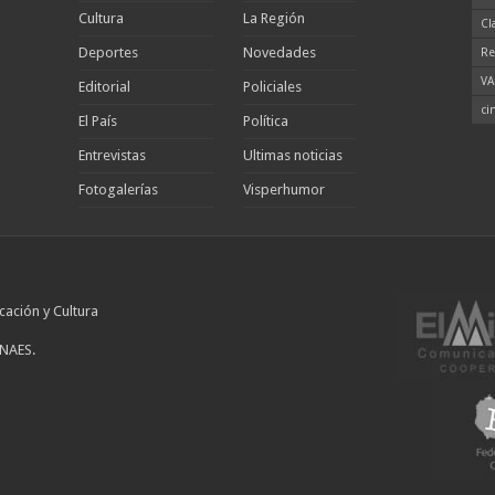
Cultura
La Región
Cl
Deportes
Novedades
Re
VA
Editorial
Policiales
ci
El País
Política
Entrevistas
Ultimas noticias
Fotogalerías
Visperhumor
cación y Cultura
INAES.