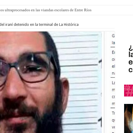
los ultraprocesados en las viandas escolares de Entre Ríos
 “La Runfla de los Macanos”
el iraní detenido en la terminal de La Histórica