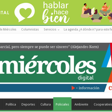
de Miércoles
Columnistas
Servicios
La agenda ¿A dónde ir? para este f
a
Política
Deportes
Cultura
Policiales
Ambiente
Cooperativi