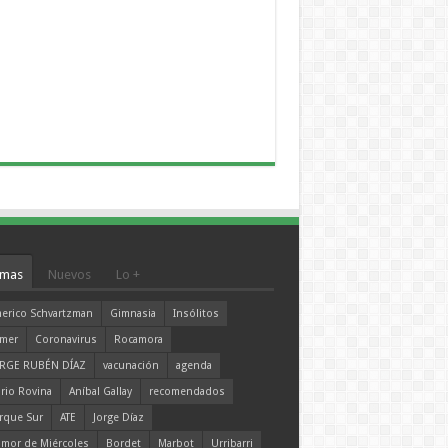
mas
Nuevos
Lo +
erico Schvartzman
Gimnasia
Insólitos
mer
Coronavirus
Rocamora
RGE RUBÉN DÍAZ
vacunación
agenda
rio Rovina
Aníbal Gallay
recomendados
rque Sur
ATE
Jorge Díaz
mor de Miércoles
Bordet
Marbot
Urribarri