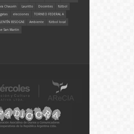
ara Chauvín
Lauritto
Docentes
fútbol
gatas
elecciones
TORNEO FEDERAL A
LENTÍN BISOGNI
Ambiente
fútbol local
ne San Martín