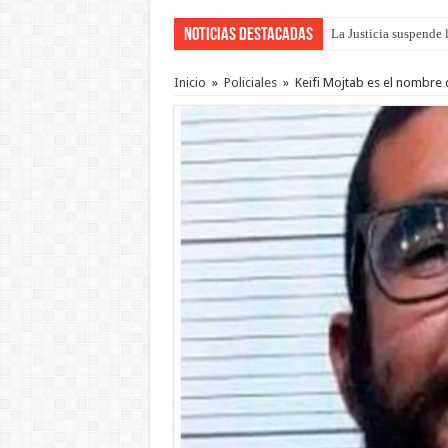
Noticias Destacadas
La Justicia suspende 
Se presentará la obra
Inicio
»
Policiales
»
Keifi Mojtab es el nombre d