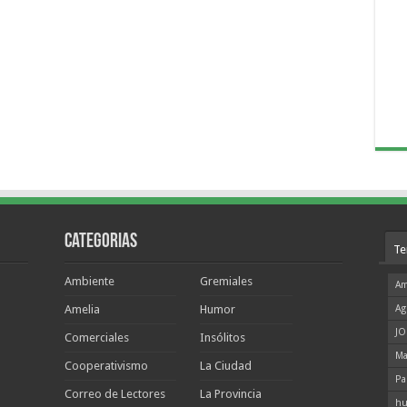
Categorias
Te
Ambiente
Gremiales
Am
Amelia
Humor
Ag
JO
Comerciales
Insólitos
Ma
Cooperativismo
La Ciudad
Pa
Correo de Lectores
La Provincia
hu