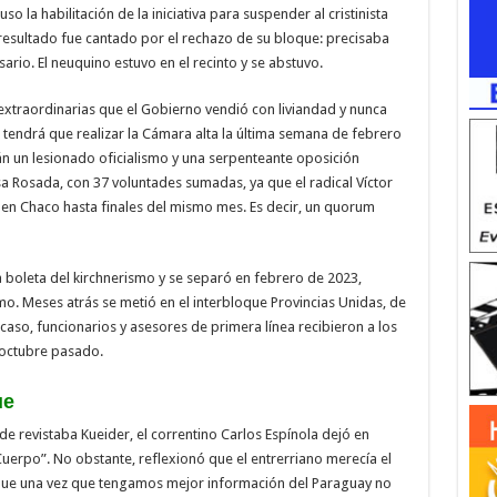
o la habilitación de la iniciativa para suspender al cristinista
 El resultado fue cantado por el rechazo de su bloque: precisaba
ario. El neuquino estuvo en el recinto y se abstuvo.
extraordinarias que el Gobierno vendió con liviandad y nunca
e tendrá que realizar la Cámara alta la última semana de febrero
n un lesionado oficialismo y una serpenteante oposición
a Rosada, con 37 voluntades sumadas, ya que el radical Víctor
 en Chaco hasta finales del mismo mes. Es decir, un quorum
a boleta del kirchnerismo y se separó en febrero de 2023,
mo. Meses atrás se metió en el interbloque Provincias Unidas, de
caso, funcionarios y asesores de primera línea recibieron a los
 octubre pasado.
ue
e revistaba Kueider, el correntino Carlos Espínola dejó en
 Cuerpo”. No obstante, reflexionó que el entrerriano merecía el
 que una vez que tengamos mejor información del Paraguay no