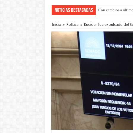
Noticias Destacadas
Con cambios a último
Adopción en Entre Río
Inicio
»
Política
»
Kueider fue expulsado del S