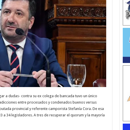
ugar a dudas- contra su ex colega de bancada tuvo un único
tradicciones entre procesados y condenados buenos versus
putada provincial y referente camporista Stefanía Cora. De esa
33 a 34 legisladores. A tres de recuperar el quorum y la mayoría