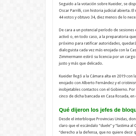
Seguido a la votación sobre Kueider, se dispus
Oscar Parrilli, con historia judicial abierta.
44 votos y obtuvo 34, diez menos de lo neces
De cara a un potencial período de sesiones 
activó o, en todo caso, a la preparatoria qu
próximo para ratificar autoridades, quedará
dialoguista cada vez más enojada con la Cas
Zimmermann estiró su licencia por un cargo
justo y más que delicado.
Kueider llegó a la Cámara alta en 2019 con l
enojado con Alberto Fernández y el cristinis
inobjetables contactos con el Gobierno. Por 
cinco de dicha bancada en Casa Rosada, en
Qué dijeron los jefes de bloq
Desde el interbloque Provincias Unidas, dond
claro que el escándalo “duele” y “lastima al
“derecho a la defensa, que no quiere decir