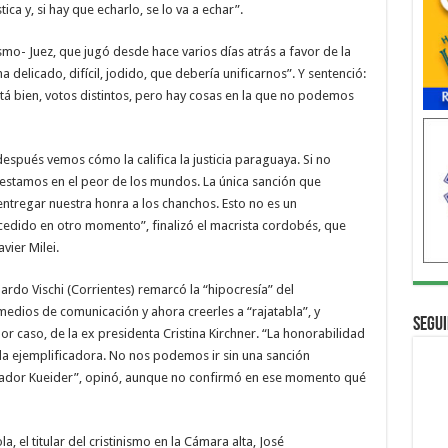
a y, si hay que echarlo, se lo va a echar”.
rismo- Juez, que jugó desde hace varios días atrás a favor de la
a delicado, difícil, jodido, que debería unificarnos”. Y sentenció:
á bien, votos distintos, pero hay cosas en la que no podemos
spués vemos cómo la califica la justicia paraguaya. Si no
 estamos en el peor de los mundos. La única sanción que
ntregar nuestra honra a los chanchos. Esto no es un
edido en otro momento”, finalizó el macrista cordobés, que
vier Milei.
duardo Vischi (Corrientes) remarcó la “hipocresía” del
 medios de comunicación y ahora creerles a “rajatabla”, y
Segui
 caso, de la ex presidenta Cristina Kirchner. “La honorabilidad
a ejemplificadora. No nos podemos ir sin una sanción
enador Kueider”, opinó, aunque no confirmó en ese momento qué
la, el titular del cristinismo en la Cámara alta, José