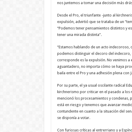
nos juntemos a tomar una decisión más drástic
Desde el Pro, el triunfante -junto al kirchne
expulsión, advirtió que se trataba de un “tem
“Podemos tener pensamientos distintos y est
tener una mirada distinta”.
“Estamos hablando de un acto indecoroso, de
podemos distinguir el decoro del indecoro,
corresponde es la expulsión. No venimos a e
aguantadero, no importa cómo se haya proc
baila entre el Pro y una adhesión plena con Ja
Por su parte, el ya usual oscilante radical E
kirchnerismo por criticar en el pasado a los
mencionó los procesamientos y condenas, por
está en riesgo y tenemos que avanzar medid
contundente en cuanto a la situación del s
se disponía a votar.
Con furiosas críticas al entrerriano y a Espíno