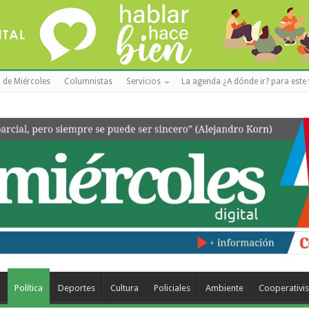
 de Miércoles
Columnistas
Servicios
La agenda ¿A dónde ir? para este 
a
Política
Deportes
Cultura
Policiales
Ambiente
Cooperativi