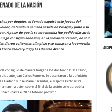
enado de la Nación
ches por doquier, el Senado expulsó este jueves del
ueider, detenido la semana pasada en Paraguay junto a su
rar. A pesar de que la severa medida fue pedida días atrás
luego consiguió adhesión, en la previa del recinto, de sólo
as dieron volteretas olímpicas y se sumaron a la remoción
Ausp
 Cívica Radical (UCR) y La Libertad Avanza.
da consiguió de manera holgada los dos tercios: 60 a favor,
a disidente Juan Carlos Romero. Se ausentaron a la definición -
lia Gadano y José María Carambia, el viajante kirchnerista
ermann, a quien sobre el final de la sesión se le aprobó la
n Chaco- hasta el 28 de febrero próximo.