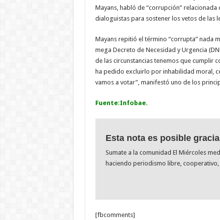
Mayans, habló de “corrupción” relacionada c
dialoguistas para sostener los vetos de las l
Mayans repitió el término “corrupta” nada m
mega Decreto de Necesidad y Urgencia (DNU)
de las circunstancias tenemos que cumplir co
ha pedido excluirlo por inhabilidad moral, co
vamos a votar”, manifestó uno de los princ
Fuente:Infobae.
Esta nota es posible gracia
Sumate a la comunidad El Miércoles me
haciendo periodismo libre, cooperativo, 
[fbcomments]