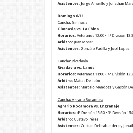
Asistentes:
Jorge Amarillo y Jonathan Marc
Domingo 6/11
Cancha: Gimnasia
Gimnasia vs. La China
Horarios:
Veteranos 12:00 • 4ª División 13:30
Árbitro:
Juan Moser
Asistentes:
Gonzálo Padilla y José López
Cancha: Rivadavia
Rivadavia vs. Lanús
Horarios:
Veteranos 11:00 • 4ª División 12:30
Árbitro:
Matías De León
Asistentes:
Marcelo Mendoza y Gastón De
Cancha: Agrario Rocamora
Agrario Rocamora vs. Engranaje
Horarios:
4ª División 13:30 • 3ª División 15:
Árbitro:
Gustavo Pérez
Asistentes:
Cristian Debrabandere y Jonat