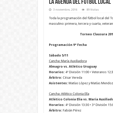
La agenda del fútbol local
3 noviembre, 2016
89 Visitas
Toda la programación del fútbol local del T
masculino: primera, tercera y cuarta, veteran
Torneo Clausura 201
Programación 9ª Fecha
Sábado 5/11
Cancha: María Auxiliadora
Almagro vs. Atlético Uruguay
Horarios:
4ª División 11:00 • Veteranos 12:30
Árbitro:
César Vereda
Asistentes:
Matías López y Matías Mendo
Cancha: Atlético Colonia Elía
Atlético Colonia Elía vs. María Auxiliad
Horarios:
4ª División 13:30 • 3ª División 15:
Árbitro:
Fabián Pérez