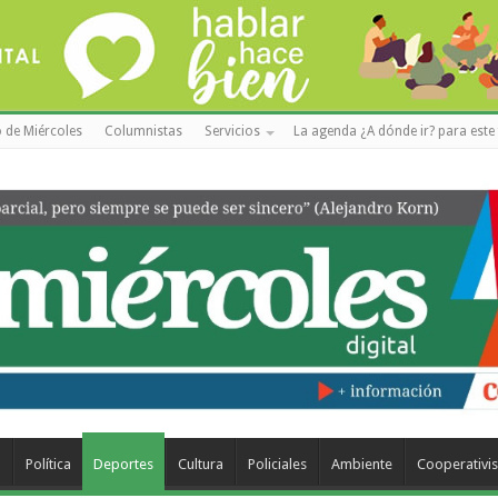
 de Miércoles
Columnistas
Servicios
La agenda ¿A dónde ir? para este 
a
Política
Deportes
Cultura
Policiales
Ambiente
Cooperativi