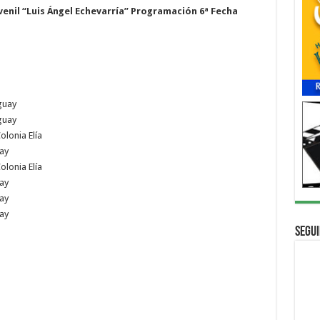
venil “Luis Ángel Echevarría”
Programación 6ª Fecha
guay
guay
olonia Elía
ay
olonia Elía
ay
ay
ay
Segui