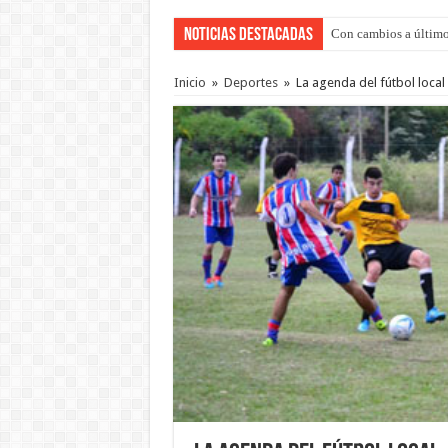
Noticias Destacadas
Con cambios a último
Del viernes 7 al domi
Inicio
»
Deportes
»
La agenda del fútbol local