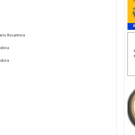
grario Rocamora
iadora
iadora