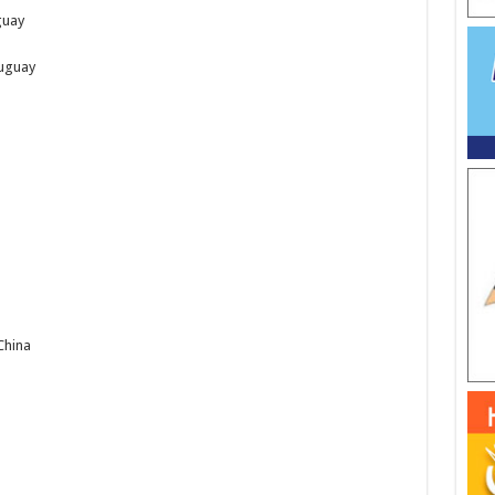
guay
ruguay
China