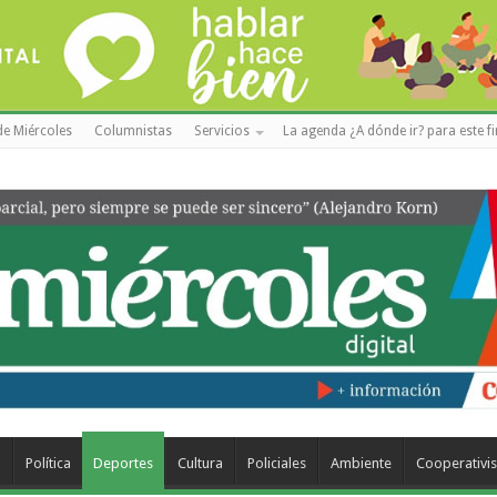
de Miércoles
Columnistas
Servicios
La agenda ¿A dónde ir? para este f
a
Política
Deportes
Cultura
Policiales
Ambiente
Cooperativi