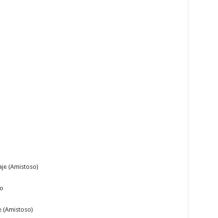
aje (Amistoso)
ro
e (Amistoso)