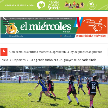
Con cambios a último momento, aprobaron la ley de propiedad privada
Adopción en Entre Ríos: el 35% de los 90 niños, niñas y adolescentes que 
Inicio
»
Deportes
»
La agenda futbolera uruguayense de cada finde