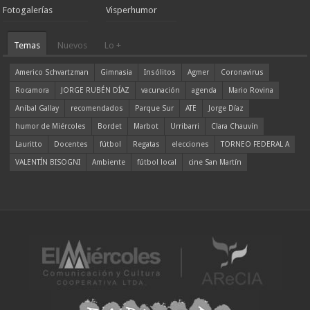
Fotogalerías
Visperhumor
Temas
Nuevos
Lo +
Americo Schvartzman
Gimnasia
Insólitos
Agmer
Coronavirus
Rocamora
JORGE RUBÉN DÍAZ
vacunación
agenda
Mario Rovina
Aníbal Gallay
recomendados
Parque Sur
ATE
Jorge Díaz
humor de Miércoles
Bordet
Marbot
Urribarri
Clara Chauvín
Lauritto
Docentes
fútbol
Regatas
elecciones
TORNEO FEDERAL A
VALENTÍN BISOGNI
Ambiente
fútbol local
cine San Martín