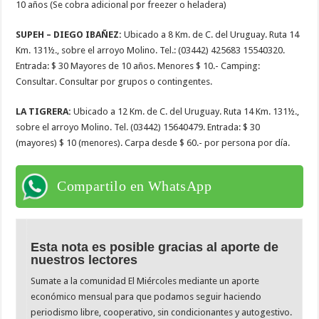
10 años (Se cobra adicional por freezer o heladera)
SUPEH – DIEGO IBAÑEZ:
Ubicado a 8 Km. de C. del Uruguay. Ruta 14
Km. 131½., sobre el arroyo Molino. Tel.: (03442) 425683 15540320.
Entrada: $ 30 Mayores de 10 años. Menores $ 10.- Camping:
Consultar. Consultar por grupos o contingentes.
LA TIGRERA:
Ubicado a 12 Km. de C. del Uruguay. Ruta 14 Km. 131½.,
sobre el arroyo Molino. Tel. (03442) 15640479. Entrada: $ 30
(mayores) $ 10 (menores). Carpa desde $ 60.- por persona por día.
Compartilo en WhatsApp
Esta nota es posible gracias al aporte de
nuestros lectores
Sumate a la comunidad El Miércoles mediante un aporte
económico mensual para que podamos seguir haciendo
periodismo libre, cooperativo, sin condicionantes y autogestivo.