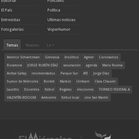
Editorial
Policiales
El País
Política
Entrevistas
Ultimas noticias
Fotogalerías
Visperhumor
Temas
Nuevos
Lo +
Americo Schvartzman
Gimnasia
Insólitos
Agmer
Coronavirus
Rocamora
JORGE RUBÉN DÍAZ
vacunación
agenda
Mario Rovina
Aníbal Gallay
recomendados
Parque Sur
ATE
Jorge Díaz
humor de Miércoles
Bordet
Marbot
Urribarri
Clara Chauvín
Lauritto
Docentes
fútbol
Regatas
elecciones
TORNEO FEDERAL A
VALENTÍN BISOGNI
Ambiente
fútbol local
cine San Martín