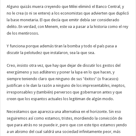
Alguno quizás muera creyendo que Milei eliminó el Banco Central, y
no le crea (o ni se entere) a los economistas que advierten que duplicó
la base monetaria. El que decía que emitir debía ser considerado
delito. En verdad, con Menem, este va a pasar a la historia como el rey
de los mentirosos.
Y funciona porque además tiran la bomba y todo el país pasa a
discutir la pelotudez que instalaron, sea la que sea.
Creo, insisto otra vez, que hay que dejar de discutir los gestos del
energúmeno y sus adláteres y poner la lupa en lo que hacen, y
siempre teniendo claro que ninguno de sus "éxitos" (o fracasos)
justifican o le dan la razón a ninguno de los impresentables, ineptos,
irresponsables y (también) perversos que gobernaron antes y que
creen que los espantos actuales los legitiman de algún modo.
Necesitamos que aparezca una alternativa en el horizonte. Sin eso
seguiremos así como estamos, tristes, mordiendo la convicción de
que para atrás no se puede ir, pero que con este tipo estamos yendo
a un abismo del cual saldrá una sociedad infinitamente peor, más