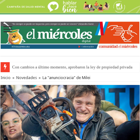
Con cambios a último momento, aprobaron la ley de propiedad privada
Adopción en Entre Ríos: el 35% de los 90 niños, niñas y adolescentes que 
Inicio
»
Novedades
»
La "anunciocracia" de Milei