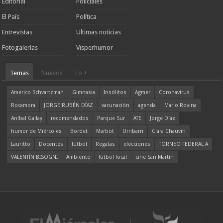
Editorial
Policiales
El País
Política
Entrevistas
Ultimas noticias
Fotogalerías
Visperhumor
Temas
Nuevos
Lo +
Americo Schvartzman
Gimnasia
Insólitos
Agmer
Coronavirus
Rocamora
JORGE RUBÉN DÍAZ
vacunación
agenda
Mario Rovina
Aníbal Gallay
recomendados
Parque Sur
ATE
Jorge Díaz
humor de Miércoles
Bordet
Marbot
Urribarri
Clara Chauvín
Lauritto
Docentes
fútbol
Regatas
elecciones
TORNEO FEDERAL A
VALENTÍN BISOGNI
Ambiente
fútbol local
cine San Martín