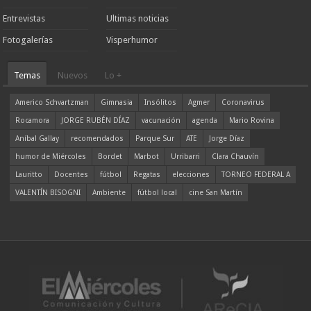
Entrevistas
Ultimas noticias
Fotogalerías
Visperhumor
Temas
Nuevos
Lo +
Americo Schvartzman
Gimnasia
Insólitos
Agmer
Coronavirus
Rocamora
JORGE RUBÉN DÍAZ
vacunación
agenda
Mario Rovina
Aníbal Gallay
recomendados
Parque Sur
ATE
Jorge Díaz
humor de Miércoles
Bordet
Marbot
Urribarri
Clara Chauvín
Lauritto
Docentes
fútbol
Regatas
elecciones
TORNEO FEDERAL A
VALENTÍN BISOGNI
Ambiente
fútbol local
cine San Martín