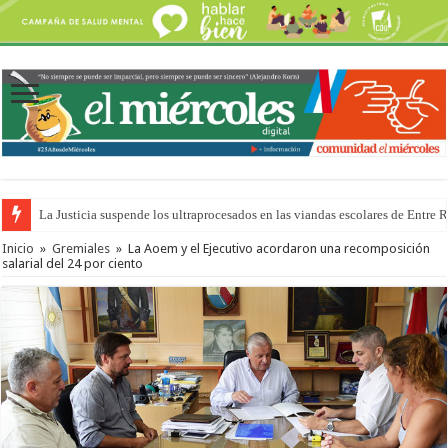
La Justicia suspende los ultraprocesados en las viandas escolares de Entre 
Se presentará la obra “La Runfla de los Macanos”
Inicio
»
Gremiales
»
La Aoem y el Ejecutivo acordaron una recomposición
salarial del 24 por ciento