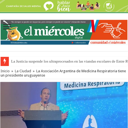
La Justicia suspende los ultraprocesados en las viandas escolares de Entre 
Se presentará la obra “La Runfla de los Macanos”
Inicio
»
La Ciudad
»
La Asociación Argentina de Medicina Respiratoria tiene
un presidente uruguayense