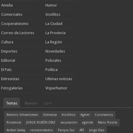
Amelia
Humor
Comerciales
Insólitos
Cooperativismo
La Ciudad
Correo de Lectores
La Provincia
Cultura
La Región
Deportes
Novedades
Editorial
Policiales
El País
Política
Entrevistas
Ultimas noticias
Fotogalerías
Visperhumor
Temas
Nuevos
Lo +
Americo Schvartzman
Gimnasia
Insólitos
Agmer
Coronavirus
Rocamora
JORGE RUBÉN DÍAZ
vacunación
agenda
Mario Rovina
Aníbal Gallay
recomendados
Parque Sur
ATE
Jorge Díaz