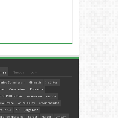
mas
Nuevos
Lo +
erico Schvartzman
Gimnasia
Insólitos
mer
Coronavirus
Rocamora
RGE RUBÉN DÍAZ
vacunación
agenda
rio Rovina
Aníbal Gallay
recomendados
rque Sur
ATE
Jorge Díaz
mor de Miércoles
Bordet
Marbot
Urribarri