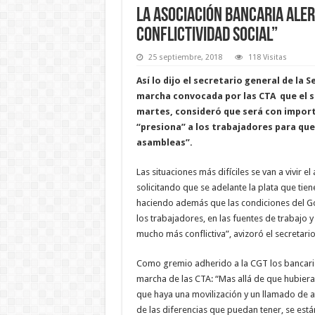
La Asociación Bancaria aler
conflictividad social”
25 septiembre, 2018
118 Visitas
Así lo dijo el secretario general de la 
marcha convocada por las CTA que el s
martes, consideró que será con import
“presiona” a los trabajadores para que
asambleas”.
Las situaciones más difíciles se van a vivir 
solicitando que se adelante la plata que tie
haciendo además que las condiciones del G
los trabajadores, en las fuentes de trabajo 
mucho más conflictiva”, avizoró el secretari
Como gremio adherido a la CGT los bancario
marcha de las CTA: “Mas allá de que hubiera
que haya una movilización y un llamado de a
de las diferencias que puedan tener, se está