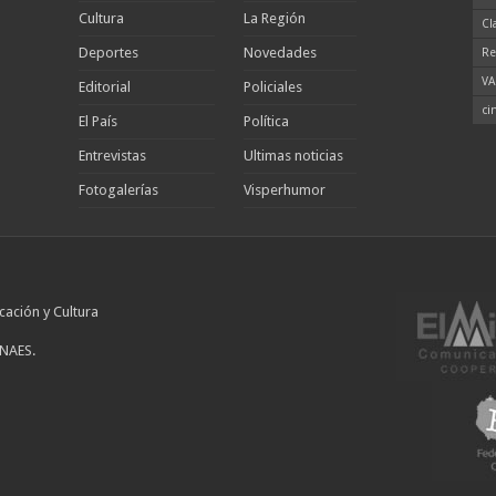
Cultura
La Región
Cl
Deportes
Novedades
Re
VA
Editorial
Policiales
ci
El País
Política
Entrevistas
Ultimas noticias
Fotogalerías
Visperhumor
cación y Cultura
INAES.