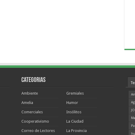
Categorias
Te
Ambiente
Gremiales
Am
Amelia
Humor
Ag
JO
Comerciales
Insólitos
Ma
Cooperativismo
La Ciudad
Pa
Correo de Lectores
La Provincia
hu