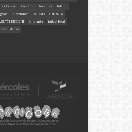
ara Chauvín
Lauritto
Docentes
fútbol
gatas
elecciones
TORNEO FEDERAL A
LENTÍN BISOGNI
Ambiente
fútbol local
ne San Martín