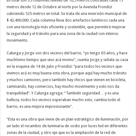
En total son 35 columnas nuevas de 10,5 metros colocadas cada 15
metros desde 12 de Octubre al norte por la Avenida Frondizi
cubriendo 525 metros en total. Se trata de una inversión municipal de
$ 42.400.000. Cada columna lleva dos artefactos lumínicos cada una
con una tecnología más eficiente y sostenible, que permitirá mejorar
la seguridad y el tránsito para una zona de la ciudad con intenso
movimiento.
Calunga y Jorge son dos vecinos del barrio, “yo tengo 65 años, y hace
muchísimo tiempo que vivo acá mismo”, cuenta Jorge y señala su casa
en la esquina de 14 de Julio y Frondizi: “para todos los vecinos que
vivimos acá es muy buena esta obra, porque aquí hay mucho tránsito
y muchos camiones, pero también hay chicos que vienen en bicicleta,
caminando, hay comercios, hay mucho movimiento y esto nos da
tranquilidad”. Y Calunga agrega: “También seguridad… y es una
belleza, todos los vecinos esperaban mucho esto, cambia todo el
barrio, es una mejora impresionante”.
“Esta es una obra que viene de un plan estratégico de iluminación, por
un lado el recambio de luminaria de sodio por luces led en diferentes
zonas de la ciudad, y otro eje que es la ampliación de la red de