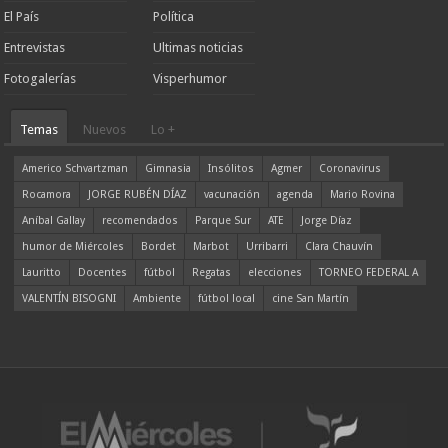
El País
Política
Entrevistas
Ultimas noticias
Fotogalerías
Visperhumor
Temas
Nuevos
Lo +
Americo Schvartzman
Gimnasia
Insólitos
Agmer
Coronavirus
Rocamora
JORGE RUBÉN DÍAZ
vacunación
agenda
Mario Rovina
Aníbal Gallay
recomendados
Parque Sur
ATE
Jorge Díaz
humor de Miércoles
Bordet
Marbot
Urribarri
Clara Chauvín
Lauritto
Docentes
fútbol
Regatas
elecciones
TORNEO FEDERAL A
VALENTÍN BISOGNI
Ambiente
fútbol local
cine San Martín