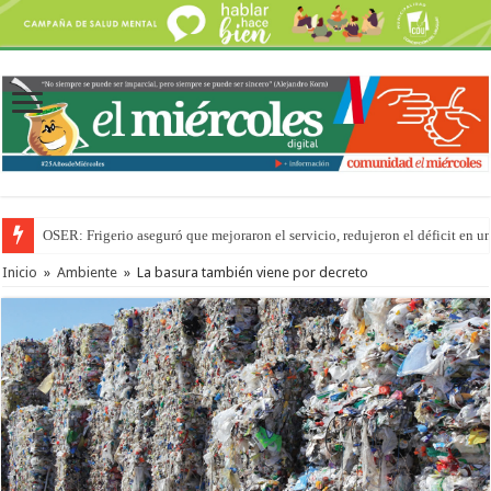
OSER: Frigerio aseguró que mejoraron el servicio, redujeron el déficit e
Por primera vez hicieron una cirugía de reconstrucción torácica en el Hospi
Inicio
»
Ambiente
»
La basura también viene por decreto