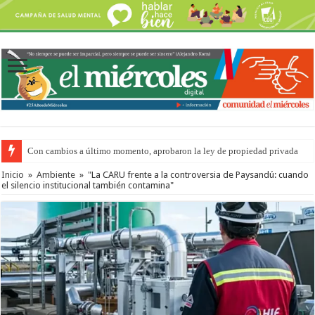
Con cambios a último momento, aprobaron la ley de propiedad privada
Adopción en Entre Ríos: el 35% de los 90 niños, niñas y adolescentes que 
Inicio
»
Ambiente
»
"La CARU frente a la controversia de Paysandú: cuando
el silencio institucional también contamina"