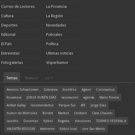
Correo de Lectores
La Provincia
Cultura
La Región
Deportes
Novedades
Editorial
Policiales
El País
Política
Entrevistas
Ultimas noticias
Fotogalerías
Visperhumor
Temas
Nuevos
Lo +
Americo Schvartzman
Gimnasia
Insólitos
Agmer
Coronavirus
Rocamora
JORGE RUBÉN DÍAZ
vacunación
agenda
Mario Rovina
Aníbal Gallay
recomendados
Parque Sur
ATE
Jorge Díaz
humor de Miércoles
Bordet
Marbot
Urribarri
Clara Chauvín
Lauritto
Docentes
fútbol
Regatas
elecciones
TORNEO FEDERAL A
VALENTÍN BISOGNI
Ambiente
fútbol local
cine San Martín