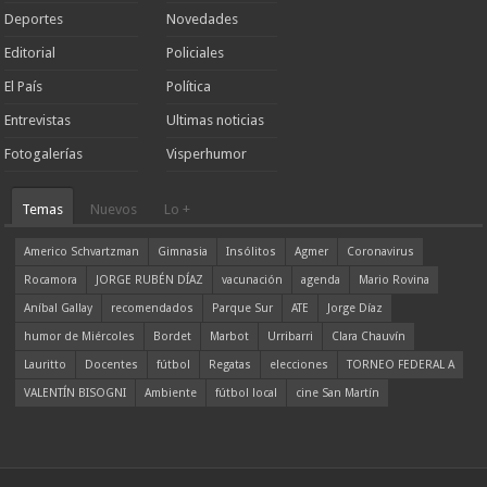
Deportes
Novedades
Editorial
Policiales
El País
Política
Entrevistas
Ultimas noticias
Fotogalerías
Visperhumor
Temas
Nuevos
Lo +
Americo Schvartzman
Gimnasia
Insólitos
Agmer
Coronavirus
Rocamora
JORGE RUBÉN DÍAZ
vacunación
agenda
Mario Rovina
Aníbal Gallay
recomendados
Parque Sur
ATE
Jorge Díaz
humor de Miércoles
Bordet
Marbot
Urribarri
Clara Chauvín
Lauritto
Docentes
fútbol
Regatas
elecciones
TORNEO FEDERAL A
VALENTÍN BISOGNI
Ambiente
fútbol local
cine San Martín