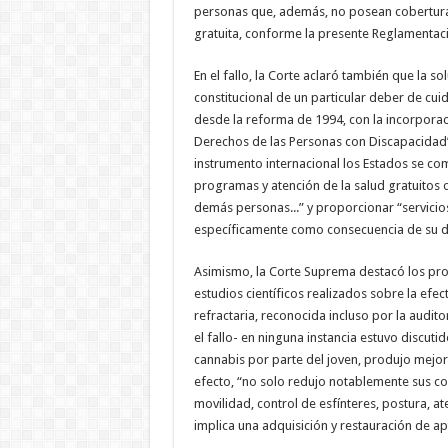
personas que, además, no posean cobertura 
gratuita, conforme la presente Reglamentaci
En el fallo, la Corte aclaró también que la 
constitucional de un particular deber de cu
desde la reforma de 1994, con la incorporac
Derechos de las Personas con Discapacidad”.
instrumento internacional los Estados se c
programas y atención de la salud gratuitos o
demás personas...” y proporcionar “servicio
específicamente como consecuencia de su d
Asimismo, la Corte Suprema destacó los prog
estudios científicos realizados sobre la efec
refractaria, reconocida incluso por la audit
el fallo- en ninguna instancia estuvo discuti
cannabis por parte del joven, produjo mejora
efecto, “no solo redujo notablemente sus co
movilidad, control de esfínteres, postura, at
implica una adquisición y restauración de apt