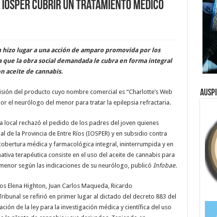
 Iosper cubrir un tratamiento médico
n hizo lugar a una acción de amparo promovida por los
 que la obra social demandada le cubra en forma integral
on aceite de cannabis.
visión del producto cuyo nombre comercial es “Charlotte’s Web
Ausp
r el neurólogo del menor para tratar la epilepsia refractaria.
icia local rechazó el pedido de los padres del joven quienes
 de la Provincia de Entre Ríos (IOSPER) y en subsidio contra
 cobertura médica y farmacológica integral, ininterrumpida y en
nativa terapéutica consiste en el uso del aceite de cannabis para
l menor según las indicaciones de su neurólogo, publicó
Infobae.
stros Elena Highton, Juan Carlos Maqueda, Ricardo
ribunal se refirió en primer lugar al dictado del decreto 883 del
ión de la ley para la investigación médica y científica del uso