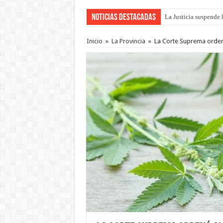
Noticias Destacadas
La Justicia suspende 
Se presentará la obra
Inicio
»
La Provincia
»
La Corte Suprema ordenó