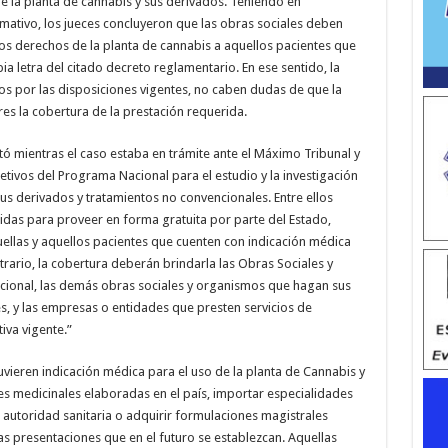
 de la planta de cannabis y sus derivados. Teniendo en
mativo, los jueces concluyeron que las obras sociales deben
los derechos de la planta de cannabis a aquellos pacientes que
a letra del citado decreto reglamentario. En ese sentido, la
os por las disposiciones vigentes, no caben dudas de que la
es la cobertura de la prestación requerida.
ctó mientras el caso estaba en trámite ante el Máximo Tribunal y
jetivos del Programa Nacional para el estudio y la investigación
sus derivados y tratamientos no convencionales. Entre ellos
s para proveer en forma gratuita por parte del Estado,
ellas y aquellos pacientes que cuenten con indicación médica
trario, la cobertura deberán brindarla las Obras Sociales y
cional, las demás obras sociales y organismos que hagan sus
s, y las empresas o entidades que presten servicios de
va vigente.”
uvieren indicación médica para el uso de la planta de Cannabis y
s medicinales elaboradas en el país, importar especialidades
autoridad sanitaria o adquirir formulaciones magistrales
s presentaciones que en el futuro se establezcan. Aquellas