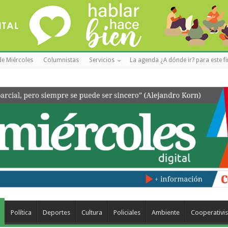
de Miércoles
Columnistas
Servicios
La agenda ¿A dónde ir? para este f
Política
Deportes
Cultura
Policiales
Ambiente
Cooperativi