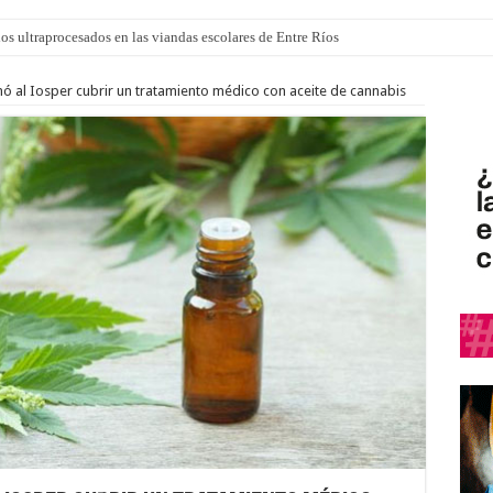
los ultraprocesados en las viandas escolares de Entre Ríos
 “La Runfla de los Macanos”
 al Iosper cubrir un tratamiento médico con aceite de cannabis