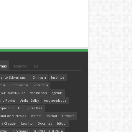
mas
Nuevos
Lo +
erico Schvartzman
Gimnasia
Insólitos
mer
Coronavirus
Rocamora
RGE RUBÉN DÍAZ
vacunación
agenda
rio Rovina
Aníbal Gallay
recomendados
rque Sur
ATE
Jorge Díaz
mor de Miércoles
Bordet
Marbot
Urribarri
ara Chauvín
Lauritto
Docentes
fútbol
gatas
elecciones
TORNEO FEDERAL A