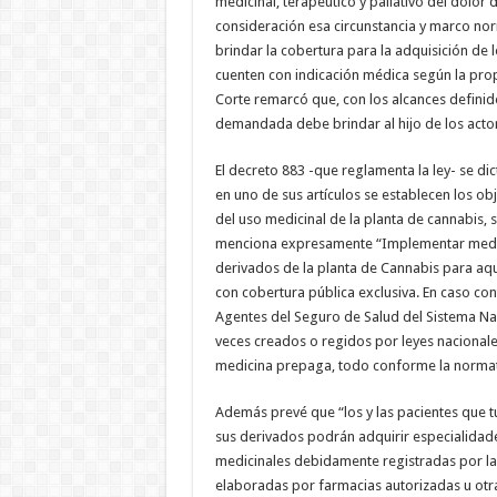
medicinal, terapéutico y paliativo del dolor
consideración esa circunstancia y marco nor
brindar la cobertura para la adquisición de 
cuenten con indicación médica según la propi
Corte remarcó que, con los alcances definid
demandada debe brindar al hijo de los actor
El decreto 883 -que reglamenta la ley- se di
en uno de sus artículos se establecen los ob
del uso medicinal de la planta de cannabis, 
menciona expresamente “Implementar medida
derivados de la planta de Cannabis para aqu
con cobertura pública exclusiva. En caso con
Agentes del Seguro de Salud del Sistema Na
veces creados o regidos por leyes nacionale
medicina prepaga, todo conforme la normati
Además prevé que “los y las pacientes que t
sus derivados podrán adquirir especialidade
medicinales debidamente registradas por la 
elaboradas por farmacias autorizadas u otra