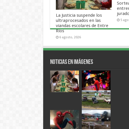
Sortea
entre
jurad
La Justicia suspende los
ultraprocesados en las
5 ago
viandas escolares de Entre
Ríos
6 agosto, 2026
Noticias en Imágenes