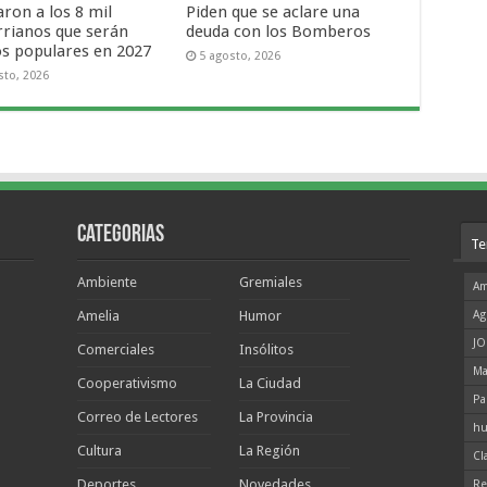
ron a los 8 mil
Piden que se aclare una
rrianos que serán
deuda con los Bomberos
os populares en 2027
5 agosto, 2026
sto, 2026
Categorias
Te
Ambiente
Gremiales
Am
Amelia
Humor
Ag
JO
Comerciales
Insólitos
Ma
Cooperativismo
La Ciudad
Pa
Correo de Lectores
La Provincia
hu
Cultura
La Región
Cl
Deportes
Novedades
Re