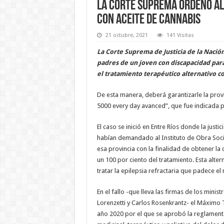
La Corte Suprema ordenó al
con aceite de cannabis
21 octubre, 2021
141 Visitas
La Corte Suprema de Justicia de la Nació
padres de un joven con discapacidad para
el tratamiento terapéutico alternativo c
De esta manera, deberá garantizarle la pro
5000 every day avanced”, que fue indicada po
El caso se inició en Entre Ríos donde la just
habían demandado al Instituto de Obra Social
esa provincia con la finalidad de obtener la
un 100 por ciento del tratamiento. Esta alter
tratar la epilepsia refractaria que padece e
En el fallo -que lleva las firmas de los mini
Lorenzetti y Carlos Rosenkrantz- el Máximo T
año 2020 por el que se aprobó la reglamentac