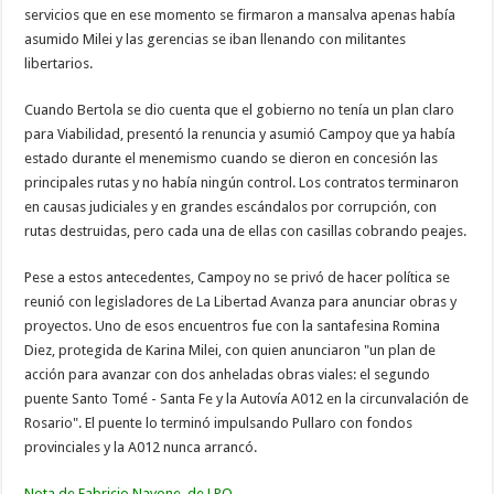
servicios que en ese momento se firmaron a mansalva apenas había
asumido Milei y las gerencias se iban llenando con militantes
libertarios.
Cuando Bertola se dio cuenta que el gobierno no tenía un plan claro
para Viabilidad, presentó la renuncia y asumió Campoy que ya había
estado durante el menemismo cuando se dieron en concesión las
principales rutas y no había ningún control. Los contratos terminaron
en causas judiciales y en grandes escándalos por corrupción, con
rutas destruidas, pero cada una de ellas con casillas cobrando peajes.
Pese a estos antecedentes, Campoy no se privó de hacer política se
reunió con legisladores de La Libertad Avanza para anunciar obras y
proyectos. Uno de esos encuentros fue con la santafesina Romina
Diez, protegida de Karina Milei, con quien anunciaron "un plan de
acción para avanzar con dos anheladas obras viales: el segundo
puente Santo Tomé - Santa Fe y la Autovía A012 en la circunvalación de
Rosario". El puente lo terminó impulsando Pullaro con fondos
provinciales y la A012 nunca arrancó.
Nota de Fabricio Navone de LPO.