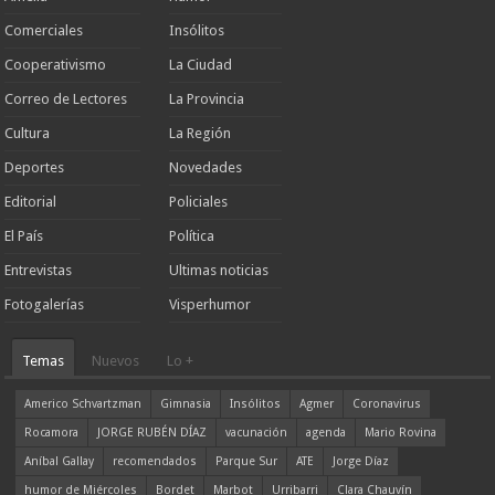
Comerciales
Insólitos
Cooperativismo
La Ciudad
Correo de Lectores
La Provincia
Cultura
La Región
Deportes
Novedades
Editorial
Policiales
El País
Política
Entrevistas
Ultimas noticias
Fotogalerías
Visperhumor
Temas
Nuevos
Lo +
Americo Schvartzman
Gimnasia
Insólitos
Agmer
Coronavirus
Rocamora
JORGE RUBÉN DÍAZ
vacunación
agenda
Mario Rovina
Aníbal Gallay
recomendados
Parque Sur
ATE
Jorge Díaz
humor de Miércoles
Bordet
Marbot
Urribarri
Clara Chauvín