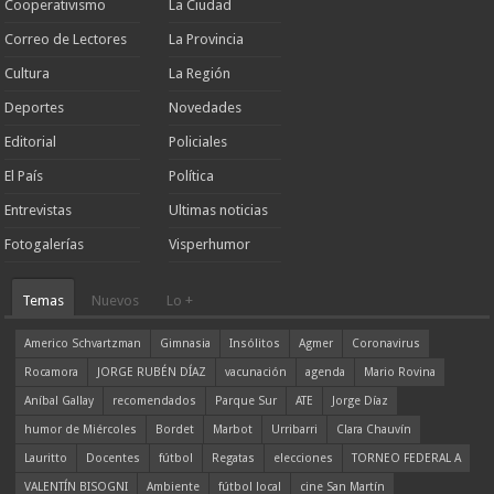
Cooperativismo
La Ciudad
Correo de Lectores
La Provincia
Cultura
La Región
Deportes
Novedades
Editorial
Policiales
El País
Política
Entrevistas
Ultimas noticias
Fotogalerías
Visperhumor
Temas
Nuevos
Lo +
Americo Schvartzman
Gimnasia
Insólitos
Agmer
Coronavirus
Rocamora
JORGE RUBÉN DÍAZ
vacunación
agenda
Mario Rovina
Aníbal Gallay
recomendados
Parque Sur
ATE
Jorge Díaz
humor de Miércoles
Bordet
Marbot
Urribarri
Clara Chauvín
Lauritto
Docentes
fútbol
Regatas
elecciones
TORNEO FEDERAL A
VALENTÍN BISOGNI
Ambiente
fútbol local
cine San Martín