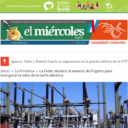
Ignacio Valín y Pamela García se impusieron en la prueba atlética de la UT
Traigo el litoral en mi canción: 100 años de Aníbal Sampayo
Inicio
»
La Provincia
»
La Feder destacó el anuncio de Frigerio para
morigerar la suba de la tarifa eléctrica