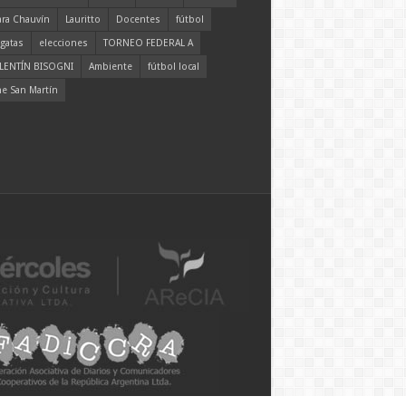
ara Chauvín
Lauritto
Docentes
fútbol
gatas
elecciones
TORNEO FEDERAL A
LENTÍN BISOGNI
Ambiente
fútbol local
ne San Martín