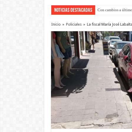
Noticias Destacadas
Con cambios a último
Del viernes 7 al domi
Inicio
»
Policiales
»
La fiscal María José Labalta