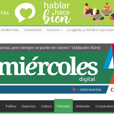
 de Miércoles
Columnistas
Servicios
La agenda ¿A dónde ir? para este 
a
Política
Deportes
Cultura
Policiales
Ambiente
Cooperativi