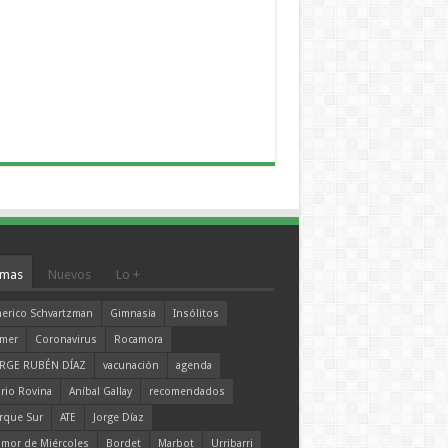
mas
Nuevos
Lo +
erico Schvartzman
Gimnasia
Insólitos
mer
Coronavirus
Rocamora
RGE RUBÉN DÍAZ
vacunación
agenda
rio Rovina
Aníbal Gallay
recomendados
rque Sur
ATE
Jorge Díaz
mor de Miércoles
Bordet
Marbot
Urribarri