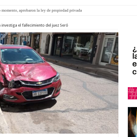
 momento, aprobaron la ley de propiedad privada
ngo 9 de agosto: la agenda ¿A dónde ir? para este finde
 investiga el fallecimiento del juez Seró