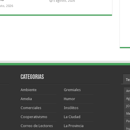
5 agosto, 2026
sto, 2026
Categorias
Te
Ambiente
Gremiales
Am
Amelia
Humor
Ag
JO
Comerciales
Insólitos
Ma
Cooperativismo
La Ciudad
Pa
Correo de Lectores
La Provincia
hu