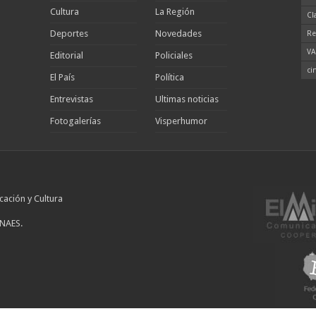
Cultura
La Región
Cl
Deportes
Novedades
Re
VA
Editorial
Policiales
ci
El País
Política
Entrevistas
Ultimas noticias
Fotogalerías
Visperhumor
cación y Cultura
INAES.