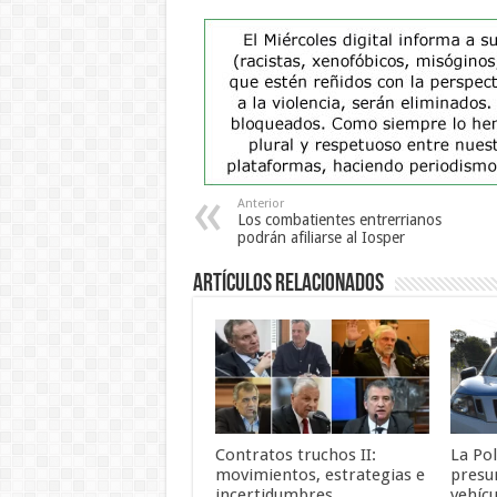
Anterior
Los combatientes entrerrianos
podrán afiliarse al Iosper
Artículos Relacionados
Contratos truchos II:
La Pol
movimientos, estrategias e
presu
incertidumbres
vehícu