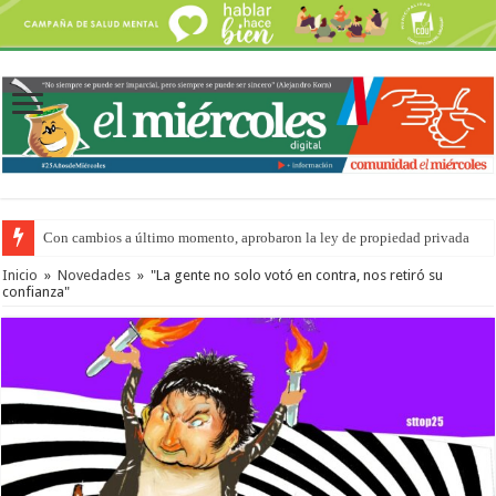
Con cambios a último momento, aprobaron la ley de propiedad privada
Adopción en Entre Ríos: el 35% de los 90 niños, niñas y adolescentes que 
Inicio
»
Novedades
»
"La gente no solo votó en contra, nos retiró su
confianza"