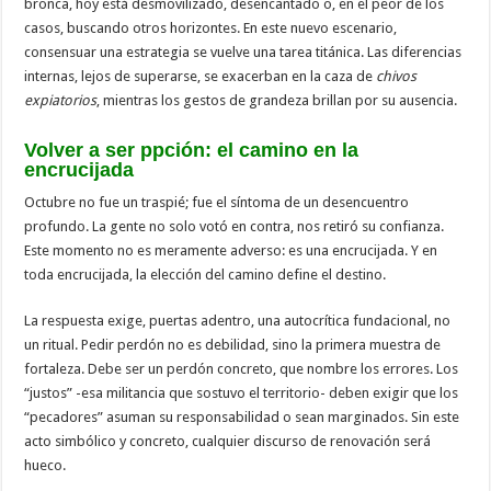
bronca, hoy está desmovilizado, desencantado o, en el peor de los
casos, buscando otros horizontes. En este nuevo escenario,
consensuar una estrategia se vuelve una tarea titánica. Las diferencias
internas, lejos de superarse, se exacerban en la caza de
chivos
expiatorios
, mientras los gestos de grandeza brillan por su ausencia.
Volver a ser ppción: el camino en la
encrucijada
Octubre no fue un traspié; fue el síntoma de un desencuentro
profundo. La gente no solo votó en contra, nos retiró su confianza.
Este momento no es meramente adverso: es una encrucijada. Y en
toda encrucijada, la elección del camino define el destino.
La respuesta exige, puertas adentro, una autocrítica fundacional, no
un ritual. Pedir perdón no es debilidad, sino la primera muestra de
fortaleza. Debe ser un perdón concreto, que nombre los errores. Los
“justos” -esa militancia que sostuvo el territorio- deben exigir que los
“pecadores” asuman su responsabilidad o sean marginados. Sin este
acto simbólico y concreto, cualquier discurso de renovación será
hueco.