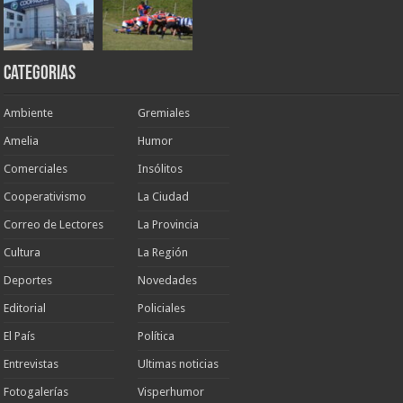
Categorias
Ambiente
Gremiales
Amelia
Humor
Comerciales
Insólitos
Cooperativismo
La Ciudad
Correo de Lectores
La Provincia
Cultura
La Región
Deportes
Novedades
Editorial
Policiales
El País
Política
Entrevistas
Ultimas noticias
Fotogalerías
Visperhumor