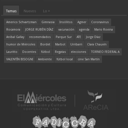
Temas
Nuevos
Lo +
Americo Schvartzman
Gimnasia
Insólitos
Agmer
Coronavirus
Rocamora
JORGE RUBÉN DÍAZ
vacunación
agenda
Mario Rovina
Aníbal Gallay
recomendados
Parque Sur
ATE
Jorge Díaz
humor de Miércoles
Bordet
Marbot
Urribarri
Clara Chauvín
Lauritto
Docentes
fútbol
Regatas
elecciones
TORNEO FEDERAL A
VALENTÍN BISOGNI
Ambiente
fútbol local
cine San Martín