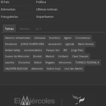
El País
Política
Entrevistas
Ultimas noticias
Fotogalerías
Visperhumor
Temas
Nuevos
Lo +
Americo Schvartzman
Gimnasia
Insólitos
Agmer
Coronavirus
Rocamora
JORGE RUBÉN DÍAZ
vacunación
agenda
Mario Rovina
Aníbal Gallay
recomendados
Parque Sur
ATE
Jorge Díaz
humor de Miércoles
Bordet
Marbot
Urribarri
Clara Chauvín
Lauritto
Docentes
fútbol
Regatas
elecciones
TORNEO FEDERAL A
VALENTÍN BISOGNI
Ambiente
fútbol local
cine San Martín