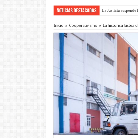
Noticias Destacadas
La Justicia suspende 
Se presentará la obra
Inicio
»
Cooperativismo
»
La histórica láctea