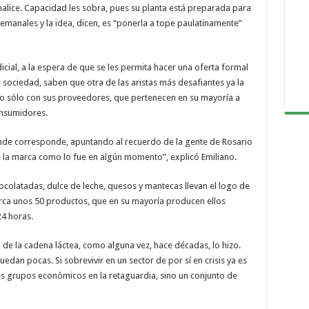
malice. Capacidad les sobra, pues su planta está preparada para
semanales y la idea, dicen, es “ponerla a tope paulatinamente”
icial, a la espera de que se les permita hacer una oferta formal
r sociedad, saben que otra de las aristas más desafiantes ya la
No sólo con sus proveedores, que pertenecen en su mayoría a
onsumidores.
nde corresponde, apuntando al recuerdo de la gente de Rosario
e la marca como lo fue en algún momento”, explicó Emiliano.
hocolatadas, dulce de leche, quesos y mantecas llevan el logo de
barca unos 50 productos, que en su mayoría producen ellos
24 horas.
 de la cadena láctea, como alguna vez, hace décadas, lo hizo.
edan pocas. Si sobrevivir en un sector de por sí en crisis ya es
es grupos económicos en la retaguardia, sino un conjunto de