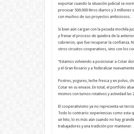
exportar cuando la situación judicial se nor
procesar 500.000 litros diarios y 3 millones 
con muchos de sus proyectos ambiciosos.
Si bien aún cargan con la pesada mochila jud
y frenar el proceso de quiebra de la anterio
cubrieron, que fue recuperar la confianza. 
otros circuitos cooperativos, sino con los c
“Estamos volviendo a posicionar a Cotar do
y el Gran Rosario y a federalizar nuevament
Postres, yogures, leche fresca y en polvo, c
Cotar en su envase. En total, el portfolio a
mismos con turnos rotativos y actividad las 
El cooperativismo ya no representa un tercio
Todo lo contrario: experiencias como esta qu
un hito, lo es más aún cuando no hay grand
trabajadores y una tradición por mantener.