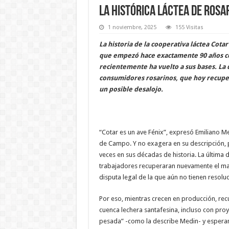
La histórica láctea de Ros
1 noviembre, 2025
155 Visitas
La historia de la cooperativa láctea Cotar 
que empezó hace exactamente 90 años co
recientemente ha vuelto a sus bases. La 
consumidores rosarinos, que hoy recupera
un posible desalojo.
“Cotar es un ave Fénix”, expresó Emiliano Me
de Campo. Y no exagera en su descripción, 
veces en sus décadas de historia. La última 
trabajadores recuperaran nuevamente el mand
disputa legal de la que aún no tienen resoluc
Por eso, mientras crecen en producción, rec
cuenca lechera santafesina, incluso con pro
pesada” -como la describe Medin- y esperan