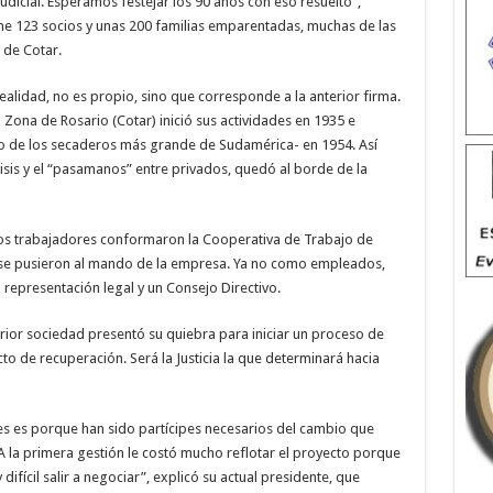
a judicial. Esperamos festejar los 90 años con eso resuelto”,
iene 123 socios y unas 200 familias emparentadas, muchas de las
 de Cotar.
alidad, no es propio, sino que corresponde a la anterior firma.
ona de Rosario (Cotar) inició sus actividades en 1935 e
no de los secaderos más grande de Sudamérica- en 1954. Así
isis y el “pasamanos” entre privados, quedó al borde de la
los trabajadores conformaron la Cooperativa de Trabajo de
 y se pusieron al mando de la empresa. Ya no como empleados,
representación legal y un Consejo Directivo.
erior sociedad presentó su quiebra para iniciar un proceso de
o de recuperación. Será la Justicia la que determinará hacia
res es porque han sido partícipes necesarios del cambio que
 la primera gestión le costó mucho reflotar el proyecto porque
fícil salir a negociar”, explicó su actual presidente, que