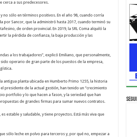
 cerca a sus predecesores.
, y no sólo en términos positivos. En el año 98, cuando corría
nida por Sancor, que la administró hasta 2017, cuando terminó su
tafesino, de orden provincial. En 2019, la SRL Coma alquiló la
rtir la pérdida de confianza, la baja producción y las
endas a los trabajadores”, explicó Emiliano, que personalmente,
ía sido operario de gran parte de los puestos de la empresa,
gística.
la antigua planta ubicada en Humberto Primo 1255, la historia
l presidente de la actual gestión, han tenido un “crecimiento
io portfolio y lo que hacen a fason, y la seriedad que han
Segui
ropuestas de grandes firmas para sumar nuevos contratos.
 estable y saludable, y tiene proyectos. Está más viva que
que sólo leche en polvo para terceros y, por qué no, empezar a