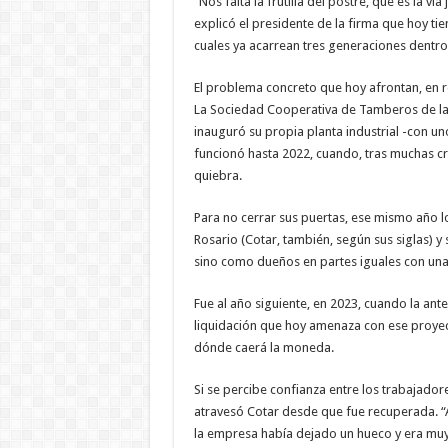
“Nos falta la frutilla del postre, que es la ví
explicó el presidente de la firma que hoy t
cuales ya acarrean tres generaciones dentro
El problema concreto que hoy afrontan, en re
La Sociedad Cooperativa de Tamberos de la Z
inauguró su propia planta industrial -con u
funcionó hasta 2022, cuando, tras muchas cr
quiebra.
Para no cerrar sus puertas, ese mismo año 
Rosario (Cotar, también, según sus siglas)
sino como dueños en partes iguales con una 
Fue al año siguiente, en 2023, cuando la ant
liquidación que hoy amenaza con ese proyect
dónde caerá la moneda.
Si se percibe confianza entre los trabajado
atravesó Cotar desde que fue recuperada. “A
la empresa había dejado un hueco y era muy di