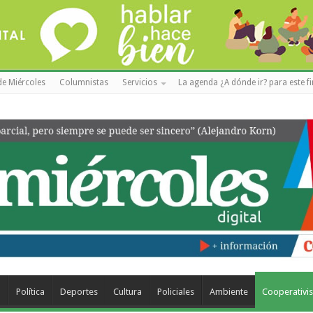
de Miércoles
Columnistas
Servicios
La agenda ¿A dónde ir? para este f
a
Política
Deportes
Cultura
Policiales
Ambiente
Cooperativi