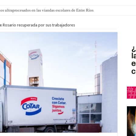
los ultraprocesados en las viandas escolares de Entre Ríos
 “La Runfla de los Macanos”
 de Rosario recuperada por sus trabajadores