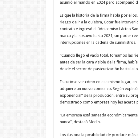
asumió el mando en 2024 pero acompañó de
Es que la historia de la firma habla por ellos
riesgo de ir a la quiebra, Cotar fue interve
contrato e ingresó el fideicomiso Lácteo San
marca y la sostuvo hasta 2021, sin poder reve
interrupciones en la cadena de suministros.
“Cuando llegó el vacío total, tomamos las ri
antes de ser la cara visible de la firma, hab
desde el sector de pasteurización hasta la lo
Es curioso ver cómo en ese mismo lugar, en 
adquiere un nuevo comienzo. Según explicó e
exponencial” de la producción, entre su prop
demostrado como empresa hoy les acerca p
“La empresa está saneada económicamente, es
nunca”, destacó Medin.
Los ilusiona la posibilidad de producir más 