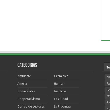
Categorias
Te
Ambiente
Gremiales
Am
Amelia
Humor
Ag
JO
Comerciales
Insólitos
Ma
Cooperativismo
La Ciudad
Pa
Correo de Lectores
La Provincia
hu