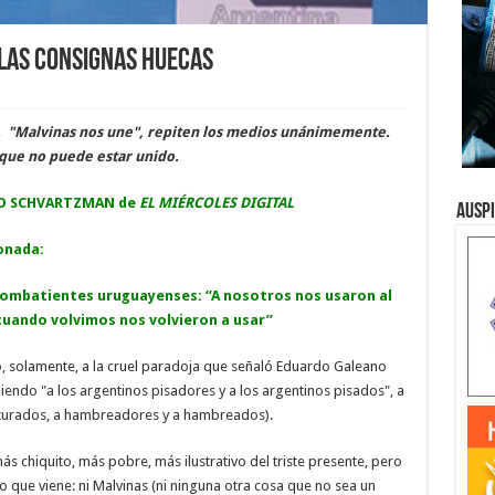
 las consignas huecas
al. "Malvinas nos une", repiten los medios unánimemente.
 que no puede estar unido.
O SCHVARTZMAN de
EL MIÉRCOLES DIGITAL
Ausp
onada:
combatientes uruguayenses: “A nosotros nos usaron al
 cuando volvimos nos volvieron a usar”
, solamente, a la cruel paradoja que señaló Eduardo Galeano
niendo "a los argentinos pisadores y a los argentinos pisados", a
rturados, a hambreadores y a hambreados).
ás chiquito, más pobre, más ilustrativo del triste presente, pero
ro que viene: ni Malvinas (ni ninguna otra cosa que no sea un