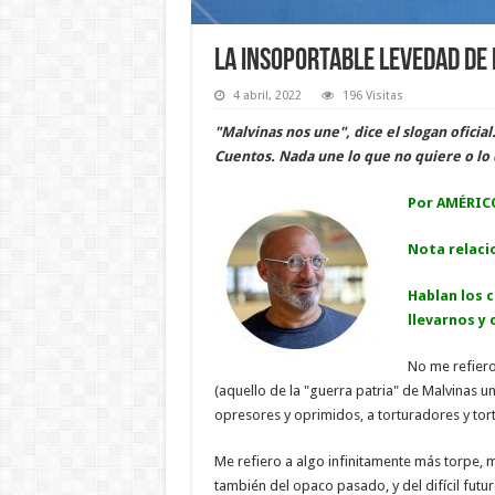
La insoportable levedad de
4 abril, 2022
196 Visitas
"Malvinas nos une", dice el slogan ofici
Cuentos. Nada une lo que no quiere o lo
Por AMÉRIC
Nota relaci
Hablan los 
llevarnos y
No me refiero
(aquello de la "guerra patria" de Malvinas u
opresores y oprimidos, a torturadores y to
Me refiero a algo infinitamente más torpe, m
también del opaco pasado, y del difícil futu