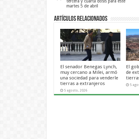
tercera y cuarta dosis para este
martes 5 de abril
Artículos Relacionados
El senador Benegas Lynch,
El gob
muy cercano a Milei, armó
de ex
una sociedad para venderle
tierra
tierras a extranjeros
5 ago
5 agosto, 2026