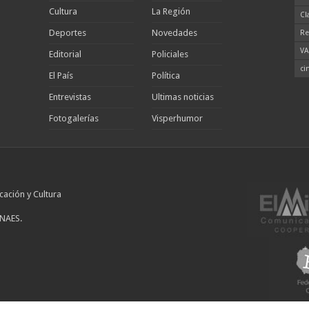
Cultura
La Región
Cl
Deportes
Novedades
Re
VA
Editorial
Policiales
ci
El País
Política
Entrevistas
Ultimas noticias
Fotogalerías
Visperhumor
cación y Cultura
INAES.