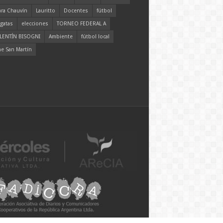
ara Chauvín
Lauritto
Docentes
fútbol
gatas
elecciones
TORNEO FEDERAL A
LENTÍN BISOGNI
Ambiente
fútbol local
ne San Martín