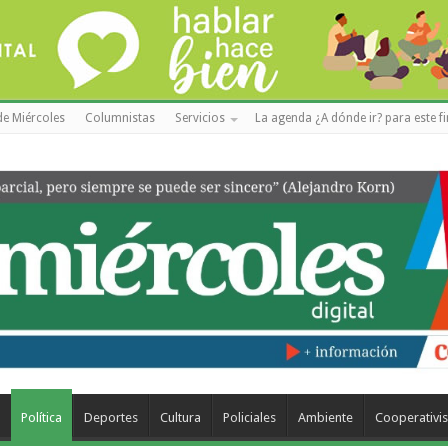
de Miércoles
Columnistas
Servicios
La agenda ¿A dónde ir? para este f
a
Política
Deportes
Cultura
Policiales
Ambiente
Cooperativi