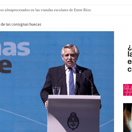
los ultraprocesados en las viandas escolares de Entre Ríos
 “La Runfla de los Macanos”
 de las consignas huecas