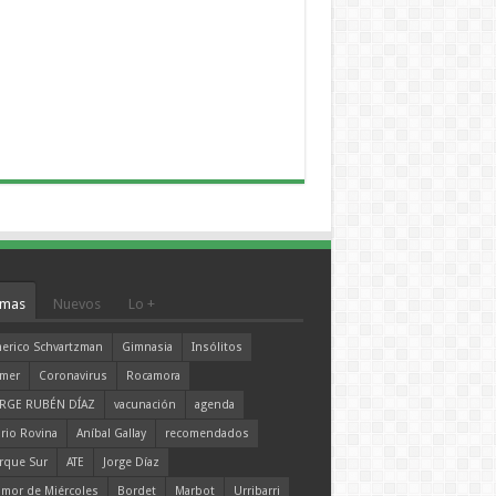
mas
Nuevos
Lo +
erico Schvartzman
Gimnasia
Insólitos
mer
Coronavirus
Rocamora
RGE RUBÉN DÍAZ
vacunación
agenda
rio Rovina
Aníbal Gallay
recomendados
rque Sur
ATE
Jorge Díaz
mor de Miércoles
Bordet
Marbot
Urribarri