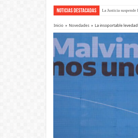
Noticias Destacadas
La Justicia suspende 
Se presentará la obra
Inicio
»
Novedades
»
La insoportable levedad