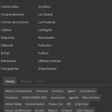
Comerciales
Insólitos
Cooperativismo
La Ciudad
Correo de Lectores
La Provincia
Cultura
La Región
Deportes
Novedades
Editorial
Policiales
El País
Política
Entrevistas
Ultimas noticias
Fotogalerías
Visperhumor
Temas
Nuevos
Lo +
Americo Schvartzman
Gimnasia
Insólitos
Agmer
Coronavirus
Rocamora
JORGE RUBÉN DÍAZ
vacunación
agenda
Mario Rovina
Aníbal Gallay
recomendados
Parque Sur
ATE
Jorge Díaz
humor de Miércoles
Bordet
Marbot
Urribarri
Clara Chauvín