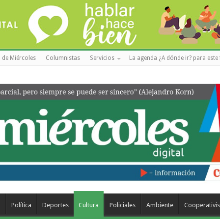
 de Miércoles
Columnistas
Servicios
La agenda ¿A dónde ir? para este 
a
Política
Deportes
Cultura
Policiales
Ambiente
Cooperativi