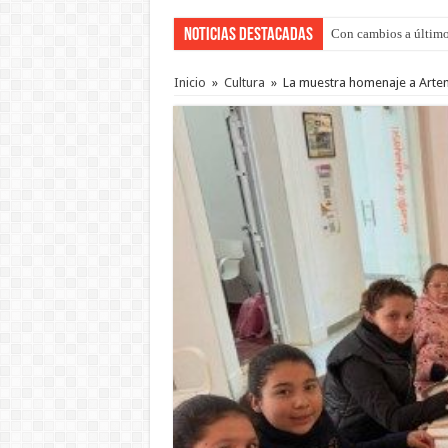
Noticias Destacadas
Adopción en Entre Río
Inicio
»
Cultura
»
La muestra homenaje a Artemi