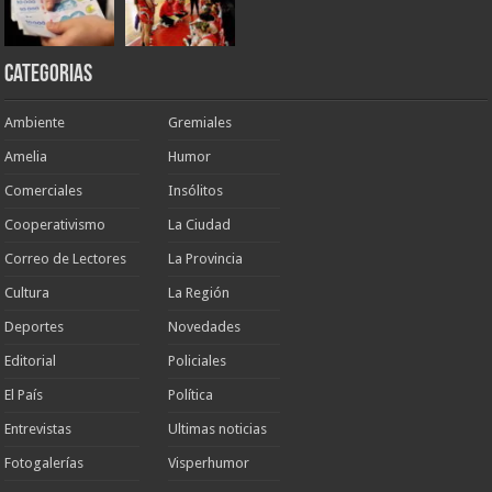
Categorias
Ambiente
Gremiales
Amelia
Humor
Comerciales
Insólitos
Cooperativismo
La Ciudad
Correo de Lectores
La Provincia
Cultura
La Región
Deportes
Novedades
Editorial
Policiales
El País
Política
Entrevistas
Ultimas noticias
Fotogalerías
Visperhumor