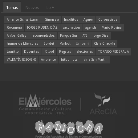
Temas
Nuevos
Lo +
Americo Schvartzman
Gimnasia
Insólitos
Agmer
Coronavirus
Rocamora
JORGE RUBÉN DÍAZ
vacunación
agenda
Mario Rovina
Aníbal Gallay
recomendados
Parque Sur
ATE
Jorge Díaz
humor de Miércoles
Bordet
Marbot
Urribarri
Clara Chauvín
Lauritto
Docentes
fútbol
Regatas
elecciones
TORNEO FEDERAL A
VALENTÍN BISOGNI
Ambiente
fútbol local
cine San Martín