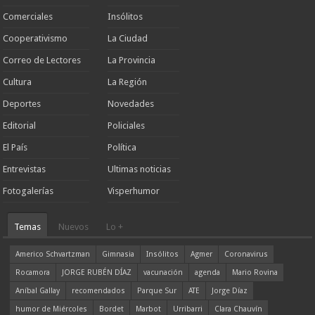
Comerciales
Insólitos
Cooperativismo
La Ciudad
Correo de Lectores
La Provincia
Cultura
La Región
Deportes
Novedades
Editorial
Policiales
El País
Política
Entrevistas
Ultimas noticias
Fotogalerías
Visperhumor
Temas
Nuevos
Lo +
Americo Schvartzman
Gimnasia
Insólitos
Agmer
Coronavirus
Rocamora
JORGE RUBÉN DÍAZ
vacunación
agenda
Mario Rovina
Aníbal Gallay
recomendados
Parque Sur
ATE
Jorge Díaz
humor de Miércoles
Bordet
Marbot
Urribarri
Clara Chauvín