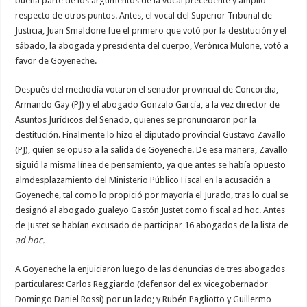
buena parte de los argumentos de la vocal precedente y amplió
respecto de otros puntos. Antes, el vocal del Superior Tribunal de
Justicia, Juan Smaldone fue el primero que votó por la destitución y el
sábado, la abogada y presidenta del cuerpo, Verónica Mulone, votó a
favor de Goyeneche.
Después del mediodía votaron el senador provincial de Concordia,
Armando Gay (PJ) y el abogado Gonzalo García, a la vez director de
Asuntos Jurídicos del Senado, quienes se pronunciaron por la
destitución. Finalmente lo hizo el diputado provincial Gustavo Zavallo
(PJ), quien se opuso a la salida de Goyeneche. De esa manera, Zavallo
siguió la misma línea de pensamiento, ya que antes se había opuesto
almdesplazamiento del Ministerio Público Fiscal en la acusación a
Goyeneche, tal como lo propició por mayoría el Jurado, tras lo cual se
designó al abogado gualeyo Gastón Justet como fiscal ad hoc. Antes
de Justet se habían excusado de participar 16 abogados de la lista de
ad hoc.
A Goyeneche la enjuiciaron luego de las denuncias de tres abogados
particulares: Carlos Reggiardo (defensor del ex vicegobernador
Domingo Daniel Rossi) por un lado; y Rubén Pagliotto y Guillermo