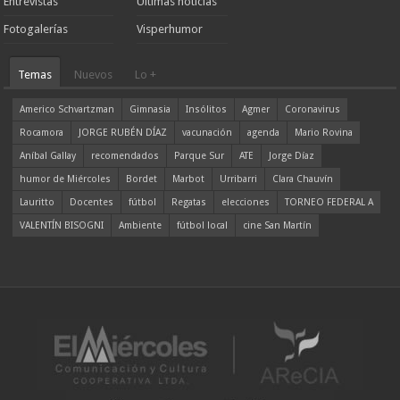
Entrevistas
Ultimas noticias
Fotogalerías
Visperhumor
Temas
Nuevos
Lo +
Americo Schvartzman
Gimnasia
Insólitos
Agmer
Coronavirus
Rocamora
JORGE RUBÉN DÍAZ
vacunación
agenda
Mario Rovina
Aníbal Gallay
recomendados
Parque Sur
ATE
Jorge Díaz
humor de Miércoles
Bordet
Marbot
Urribarri
Clara Chauvín
Lauritto
Docentes
fútbol
Regatas
elecciones
TORNEO FEDERAL A
VALENTÍN BISOGNI
Ambiente
fútbol local
cine San Martín