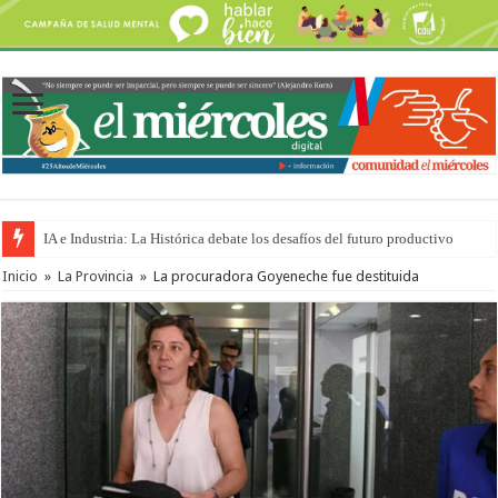
IA e Industria: La Histórica debate los desafíos del futuro productivo
Inicio
»
La Provincia
»
La procuradora Goyeneche fue destituida