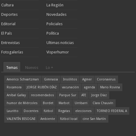
Cultura
La Región
Deportes
Novedades
Editorial
Policiales
El País
Política
Entrevistas
Ultimas noticias
Fotogalerías
Visperhumor
Temas
Nuevos
Lo +
Americo Schvartzman
Gimnasia
Insólitos
Agmer
Coronavirus
Rocamora
JORGE RUBÉN DÍAZ
vacunación
agenda
Mario Rovina
Aníbal Gallay
recomendados
Parque Sur
ATE
Jorge Díaz
humor de Miércoles
Bordet
Marbot
Urribarri
Clara Chauvín
Lauritto
Docentes
fútbol
Regatas
elecciones
TORNEO FEDERAL A
VALENTÍN BISOGNI
Ambiente
fútbol local
cine San Martín