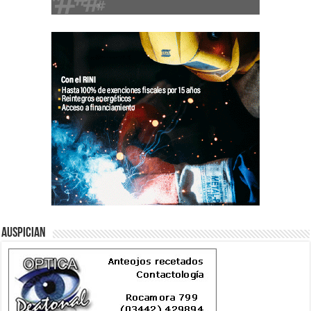
Auspician