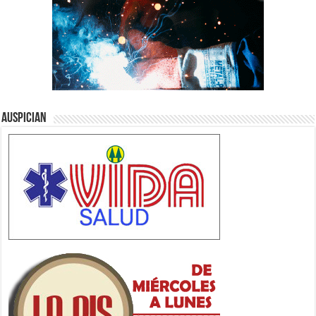
Auspician