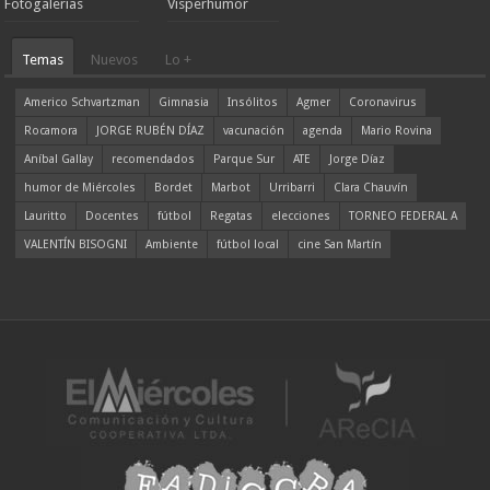
Fotogalerías
Visperhumor
Temas
Nuevos
Lo +
Americo Schvartzman
Gimnasia
Insólitos
Agmer
Coronavirus
Rocamora
JORGE RUBÉN DÍAZ
vacunación
agenda
Mario Rovina
Aníbal Gallay
recomendados
Parque Sur
ATE
Jorge Díaz
humor de Miércoles
Bordet
Marbot
Urribarri
Clara Chauvín
Lauritto
Docentes
fútbol
Regatas
elecciones
TORNEO FEDERAL A
VALENTÍN BISOGNI
Ambiente
fútbol local
cine San Martín