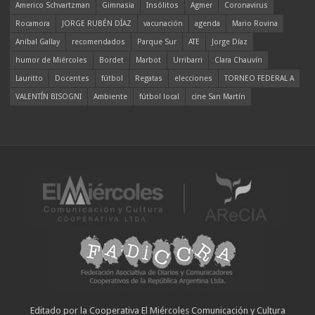
Americo Schvartzman
Gimnasia
Insólitos
Agmer
Coronavirus
Rocamora
JORGE RUBÉN DÍAZ
vacunación
agenda
Mario Rovina
Aníbal Gallay
recomendados
Parque Sur
ATE
Jorge Díaz
humor de Miércoles
Bordet
Marbot
Urribarri
Clara Chauvín
Lauritto
Docentes
fútbol
Regatas
elecciones
TORNEO FEDERAL A
VALENTÍN BISOGNI
Ambiente
fútbol local
cine San Martín
Editado por la Cooperativa El Miércoles Comunicación y Cultura